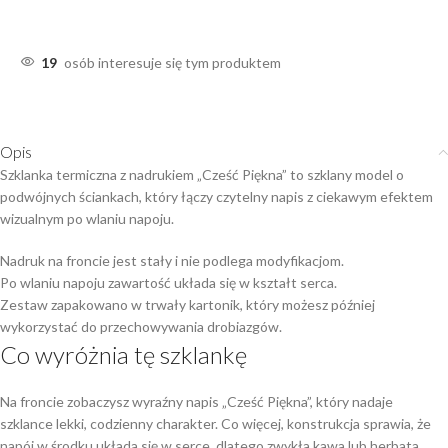
19
osób interesuje się tym produktem
Opis
Szklanka termiczna z nadrukiem „Cześć Piękna” to szklany model o
podwójnych ściankach, który łączy czytelny napis z ciekawym efektem
wizualnym po wlaniu napoju.
Nadruk na froncie jest stały i nie podlega modyfikacjom.
Po wlaniu napoju zawartość układa się w kształt serca.
Zestaw zapakowano w trwały kartonik, który możesz później
wykorzystać do przechowywania drobiazgów.
Co wyróżnia tę szklankę
Na froncie zobaczysz wyraźny napis „Cześć Piękna”, który nadaje
szklance lekki, codzienny charakter. Co więcej, konstrukcja sprawia, że
napój w środku układa się w serce, dlatego zwykła kawa lub herbata