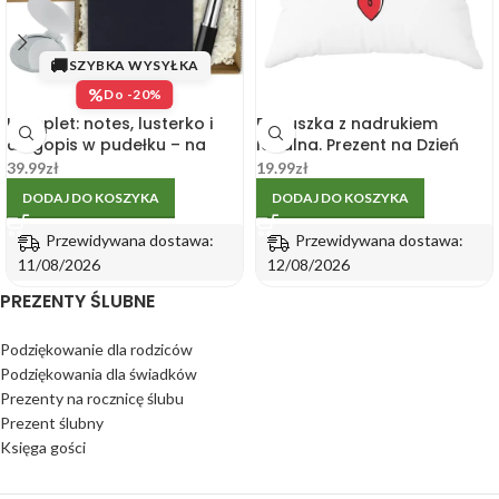
🚚
SZYBKA WYSYŁKA
%
Do -20%
Komplet: notes, lusterko i
Poduszka z nadrukiem
długopis w pudełku – na
Idealna. Prezent na Dzień
Dzień Kobiet
Kobiet.
39.99
zł
19.99
zł
DODAJ DO KOSZYKA
DODAJ DO KOSZYKA
Przewidywana dostawa:
Przewidywana dostawa:
11/08/2026
12/08/2026
PREZENTY ŚLUBNE
Podziękowanie dla rodziców
Podziękowania dla świadków
Prezenty na rocznicę ślubu
Prezent ślubny
Księga gości