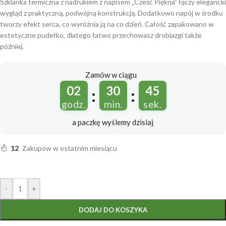
Szklanka termiczna z nadrukiem z napisem „Cześć Piękna” łączy elegancki
wygląd z praktyczną, podwójną konstrukcją. Dodatkowo napój w środku
tworzy efekt serca, co wyróżnia ją na co dzień. Całość zapakowano w
estetyczne pudełko, dlatego łatwo przechowasz drobiazgi także
później.
Zamów w ciągu
02
30
44
:
:
godz.
min.
sek.
a paczkę wyślemy
dzisiaj
12
Zakupów w ostatnim miesiącu
-
+
DODAJ DO KOSZYKA