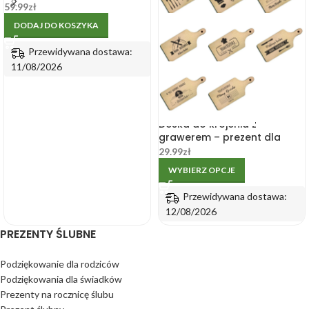
kubkiem i złotym uchem
59.99
zł
DODAJ DO KOSZYKA
Przewidywana dostawa:
11/08/2026
Deska do krojenia z
grawerem – prezent dla
mamy
29.99
zł
WYBIERZ OPCJE
Przewidywana dostawa:
12/08/2026
PREZENTY ŚLUBNE
Podziękowanie dla rodziców
Podziękowania dla świadków
Prezenty na rocznicę ślubu