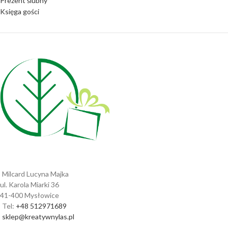
Prezent ślubny
Księga gości
Milcard Lucyna Majka
ul. Karola Miarki 36
41-400 Mysłowice
Tel:
+48 512971689
sklep@kreatywnylas.pl