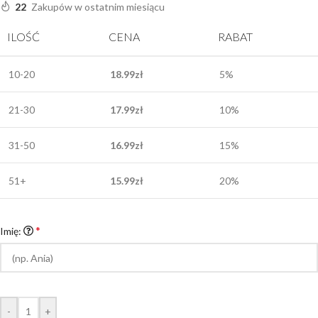
22
Zakupów w ostatnim miesiącu
ILOŚĆ
CENA
RABAT
10-20
18.99
zł
5%
21-30
17.99
zł
10%
31-50
16.99
zł
15%
51+
15.99
zł
20%
*
Imię:
-
+