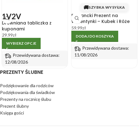
🚚
SZYBKA WYSYŁKA
1V
2V
Elegancki Prezent na
Walentynki – Kubek i Róże
Drewniana tabliczka z
Mydlane w Koszyczku
59.99
zł
kuponami
29.99
zł
DODAJ DO KOSZYKA
WYBIERZ OPCJE
Przewidywana dostawa:
11/08/2026
Przewidywana dostawa:
12/08/2026
PREZENTY ŚLUBNE
Podziękowanie dla rodziców
Podziękowania dla świadków
Prezenty na rocznicę ślubu
Prezent ślubny
Księga gości