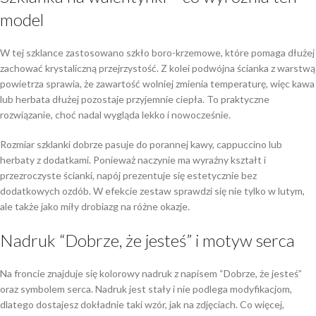
model
W tej szklance zastosowano szkło boro-krzemowe, które pomaga dłużej
zachować krystaliczną przejrzystość. Z kolei podwójna ścianka z warstwą
powietrza sprawia, że zawartość wolniej zmienia temperaturę, więc kawa
lub herbata dłużej pozostaje przyjemnie ciepła. To praktyczne
rozwiązanie, choć nadal wygląda lekko i nowocześnie.
Rozmiar szklanki dobrze pasuje do porannej kawy, cappuccino lub
herbaty z dodatkami. Ponieważ naczynie ma wyraźny kształt i
przezroczyste ścianki, napój prezentuje się estetycznie bez
dodatkowych ozdób. W efekcie zestaw sprawdzi się nie tylko w lutym,
ale także jako miły drobiazg na różne okazje.
Nadruk “Dobrze, że jesteś” i motyw serca
Na froncie znajduje się kolorowy nadruk z napisem “Dobrze, że jesteś”
oraz symbolem serca. Nadruk jest stały i nie podlega modyfikacjom,
dlatego dostajesz dokładnie taki wzór, jak na zdjęciach. Co więcej,