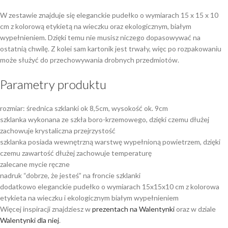
W zestawie znajduje się eleganckie pudełko o wymiarach 15 x 15 x 10
cm z kolorową etykietą na wieczku oraz ekologicznym, białym
wypełnieniem. Dzięki temu nie musisz niczego dopasowywać na
ostatnią chwilę. Z kolei sam kartonik jest trwały, więc po rozpakowaniu
może służyć do przechowywania drobnych przedmiotów.
Parametry produktu
rozmiar: średnica szklanki ok 8,5cm, wysokość ok. 9cm
szklanka wykonana ze szkła boro-krzemowego, dzięki czemu dłużej
zachowuje krystaliczna przejrzystość
szklanka posiada wewnętrzną warstwę wypełnioną powietrzem, dzięki
czemu zawartość dłużej zachowuje temperaturę
zalecane mycie ręczne
nadruk “dobrze, że jesteś” na froncie szklanki
dodatkowo eleganckie pudełko o wymiarach 15x15x10 cm z kolorowa
etykieta na wieczku i ekologicznym białym wypełnieniem
Więcej inspiracji znajdziesz w
prezentach na Walentynki
oraz w dziale
Walentynki dla niej
.