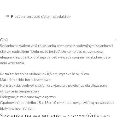
9
osób interesuje się tym produktem
Opis
Szklanka na walentynki to szklanka termiczna z podwójnymi ściankami i
stałym nadrukiem “Dobrze, że jesteś”. Do kompletu otrzymujesz
eleganckie pudełko, dlatego całość wygląda spójnie i schludnie już w
dniu wręczenia.
Rozmiar: średnica szklanki ok 8,5 cm, wysokość ok. 9 cm
Materiał: szkło boro-krzemowe
Konstrukcja: podwójna ścianka z warstwą powietrza dla dłuższego
utrzymania temperatury
Pielęgnacja: zalecane mycie ręczne
Opakowanie: pudełko 15 x 15 x 10 cm z kolorową etykietą na wieczku i
białym wypełnieniem
Szklanka na walentynki – co wyróżnia ten