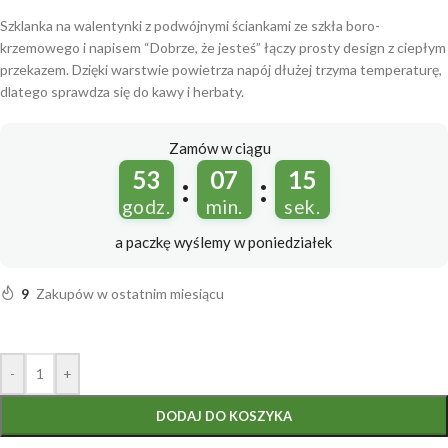
Szklanka na walentynki z podwójnymi ściankami ze szkła boro-
krzemowego i napisem “Dobrze, że jesteś” łączy prosty design z ciepłym
przekazem. Dzięki warstwie powietrza napój dłużej trzyma temperaturę,
dlatego sprawdza się do kawy i herbaty.
Zamów w ciągu
53
07
14
:
:
godz.
min.
sek.
a paczkę wyślemy
w poniedziałek
9
Zakupów w ostatnim miesiącu
-
+
DODAJ DO KOSZYKA