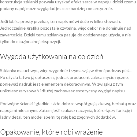
konstrukcja szklanki pozwala uzyskać efekt serca w napoju, dzięki czemu
podany napój może wyglądać jeszcze bardziej romantycznie.
Jeśli lubisz prosty przekaz, ten napis mówi dużo w kilku słowach.
Jednocześnie grafika pozostaje czytelna, więc dekor nie dominuje nad
zawartością. Dzięki temu szklanka pasuje do codziennego użycia, a nie
tylko do okazjonalnej ekspozycji.
Wygoda użytkowania na co dzień
Szklanka ma uchwyt, więc wygodnie trzymasz ją w dłoni podczas picia.
Po użyciu łatwo ją opłuczesz, jednak producent zaleca mycie ręczne,
ponieważ nadruk jest elementem dekoracyjnym. W związku z tym
unikniesz zarysowań i dłużej zachowasz estetyczny wygląd napisu.
Podwójne ścianki i gładkie szkło dobrze współgrają z kawą, herbatą oraz
napojami mlecznymi. Zatem jeśli szukasz naczynia, które łączy funkcję i
ładny detal, ten model spełni tę rolę bez zbędnych dodatków.
Opakowanie, które robi wrażenie