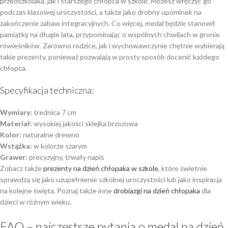
przedszkolaka, jak i starszego chłopca w szkole. Możesz wręczyć go
podczas klasowej uroczystości, a także jako drobny upominek na
zakończenie zabaw integracyjnych. Co więcej, medal będzie stanowił
pamiątkę na długie lata, przypominając o wspólnych chwilach w gronie
rówieśników. Zarówno rodzice, jak i wychowawczynie chętnie wybierają
takie prezenty, ponieważ pozwalają w prosty sposób docenić każdego
chłopca.
Specyfikacja techniczna:
Wymiary:
średnica 7 cm
Materiał:
wysokiej jakości sklejka brzozowa
Kolor:
naturalne drewno
Wstążka:
w kolorze szarym
Grawer:
precyzyjny, trwały napis
Zobacz także
prezenty na dzień chłopaka w szkole
, które świetnie
sprawdzą się jako uzupełnienie szkolnej uroczystości lub jako inspiracja
na kolejne święta. Poznaj także inne
drobiazgi na dzień chłopaka
dla
dzieci w różnym wieku.
FAQ – najczęstsze pytania o medal na dzień