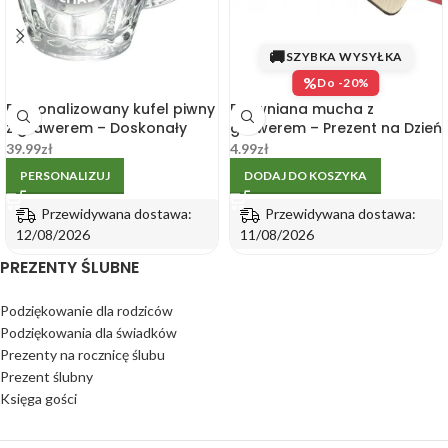
🚚
SZYBKA WYSYŁKA
%
Do -20%
Personalizowany kufel piwny
Drewniana mucha z
z grawerem – Doskonały
grawerem – Prezent na Dzień
upominek dla chłopaka na
Chłopaka, szkoła,
39.99
zł
4.99
zł
każdą okazję
przedszkole
PERSONALIZUJ
DODAJ DO KOSZYKA
Przewidywana dostawa:
Przewidywana dostawa:
12/08/2026
11/08/2026
PREZENTY ŚLUBNE
Podziękowanie dla rodziców
Podziękowania dla świadków
Prezenty na rocznicę ślubu
Prezent ślubny
Księga gości