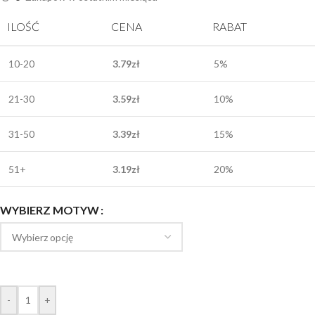
ILOŚĆ
CENA
RABAT
10-20
3.79
zł
5%
21-30
3.59
zł
10%
31-50
3.39
zł
15%
51+
3.19
zł
20%
WYBIERZ MOTYW
-
+