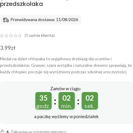
przedszkolaka
Przewidywana dostawa: 11/08/2026
(
1
opinia klienta)
3.99
zł
Medal na dzień chłopaka to wyjątkowy drobiazg dla uczniów i
przedszkolaków. Grawer, szara wstążka i naturalne drewno sprawiają, że
każdy chłopiec poczuje się wyróżniony podczas szkolnej uroczystości.
Zamów w ciągu
35
02
01
:
:
godz.
min.
sek.
a paczkę wyślemy
w poniedziałek
6
Zakupów w ostatnim miesiącu