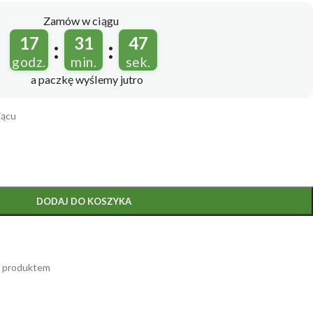
Zamów w ciągu
17
31
46
:
:
godz.
min.
sek.
a paczkę wyślemy
jutro
iącu
DODAJ DO KOSZYKA
m produktem