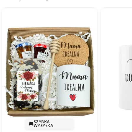
SZYBKA
🚚
WYSYŁKA