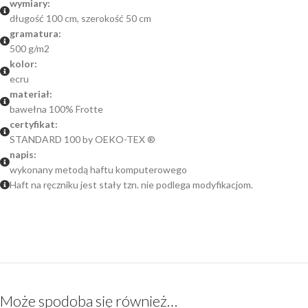
wymiary:
długość 100 cm, szerokość 50 cm
gramatura:
500 g/m2
kolor:
ecru
materiał:
bawełna 100% Frotte
certyfikat:
STANDARD 100 by OEKO-TEX ®
napis:
wykonany metodą haftu komputerowego
Haft na ręczniku jest stały tzn. nie podlega modyfikacjom.
Może spodoba się również…