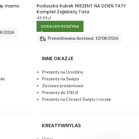
Cię mamo
Poduszka Kubek PREZENT NA DZIEŃ TATY
Komplet Żajebisty Tata
49.99
zł
DODAJ DO KOSZYKA
08/2026
Przewidywana dostawa: 10/08/2026
INNE OKAZJE
Prezenty na Urodziny
nki
Prezenty na Święta
Zestawy prezentowe
Prezenty do 100 zł
Prezenty na Chrzest Święty i roczek
KREATYWNYLAS
O nas