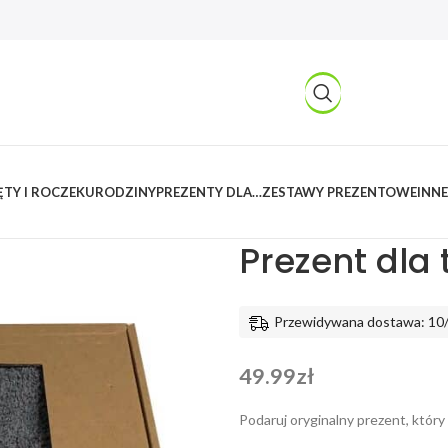
TY I ROCZEK
URODZINY
PREZENTY DLA…
ZESTAWY PREZENTOWE
INNE
Kreatywnylas
/
Produkty
/
Taty
/
Prezent dla 
Przewidywana dostawa: 10
49.99
zł
Podaruj oryginalny prezent, który