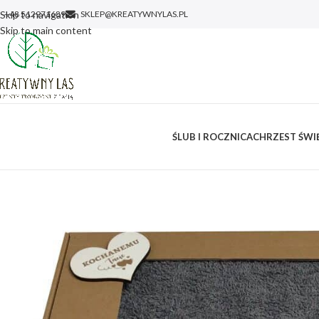
Skip to navigation
+48 512971689
SKLEP@KREATYWNYLAS.PL
Skip to main content
ŚLUB I ROCZNICA
CHRZEST ŚWIĘ