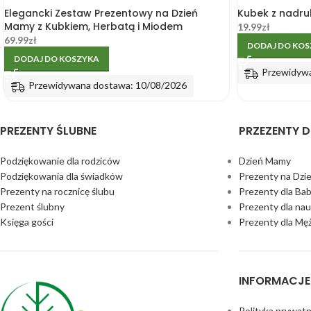
Elegancki Zestaw Prezentowy na Dzień
Kubek z nadru
Mamy z Kubkiem, Herbatą i Miodem
19.99
zł
69.99
zł
DODAJ DO KO
DODAJ DO KOSZYKA
Przewidyw
Przewidywana dostawa: 10/08/2026
PREZENTY ŚLUBNE
PRZEZENTY D
Podziękowanie dla rodziców
Dzień Mamy
Podziękowania dla świadków
Prezenty na Dzi
Prezenty na rocznicę ślubu
Prezenty dla Bab
Prezent ślubny
Prezenty dla nau
Księga gości
Prezenty dla Mę
INFORMACJE
Polityka prywatn