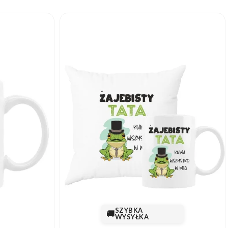
SZYBKA
🚚
WYSYŁKA