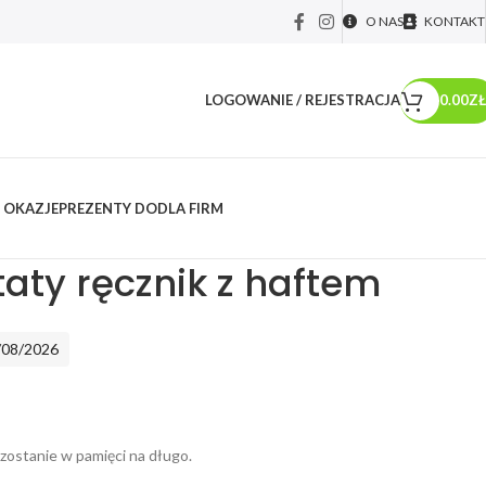
O NAS
KONTAKT
LOGOWANIE / REJESTRACJA
0.00
ZŁ
 OKAZJE
PREZENTY DO
DLA FIRM
Prezent dla taty ręcznik z haftem
taty ręcznik z haftem
/08/2026
 zostanie w pamięci na długo.