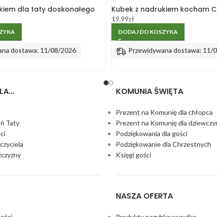
kiem dla taty doskonałego
Kubek z nadrukiem kocham 
19.99
zł
SZYKA
DODAJ DO KOSZYKA
ana dostawa: 11/08/2026
Przewidywana dostawa: 11/
LA…
KOMUNIA ŚWIĘTA
Prezent na Komunię dla chłopca
eń Taty
Prezent na Komunię dla dziewczy
ci
Podziękowania dla gości
czyciela
Podziękowanie dla Chrzestnych
żczyzny
Księgi gości
NASZA OFERTA
ości
Produkty z szybką wysyłką