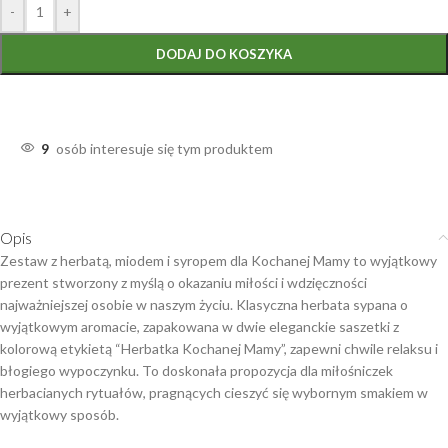
-
+
DODAJ DO KOSZYKA
9
osób interesuje się tym produktem
Opis
Zestaw z herbatą, miodem i syropem dla Kochanej Mamy to wyjątkowy
prezent stworzony z myślą o okazaniu miłości i wdzięczności
najważniejszej osobie w naszym życiu. Klasyczna herbata sypana o
wyjątkowym aromacie, zapakowana w dwie eleganckie saszetki z
kolorową etykietą “Herbatka Kochanej Mamy”, zapewni chwile relaksu i
błogiego wypoczynku. To doskonała propozycja dla miłośniczek
herbacianych rytuałów, pragnących cieszyć się wybornym smakiem w
wyjątkowy sposób.