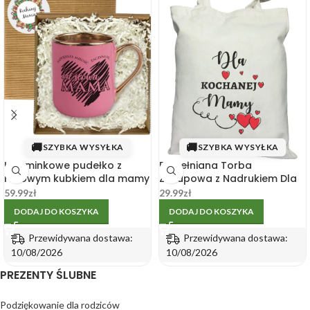
🚚
🚚
SZYBKA WYSYŁKA
SZYBKA WYSYŁKA
Upominkowe pudełko z
Bawełniana Torba
różowym kubkiem dla mamy
Zakupowa z Nadrukiem Dla
330ml
Kochanej Mamy
59.99
zł
29.99
zł
DODAJ DO KOSZYKA
DODAJ DO KOSZYKA
Przewidywana dostawa:
Przewidywana dostawa:
10/08/2026
10/08/2026
PREZENTY ŚLUBNE
Podziękowanie dla rodziców