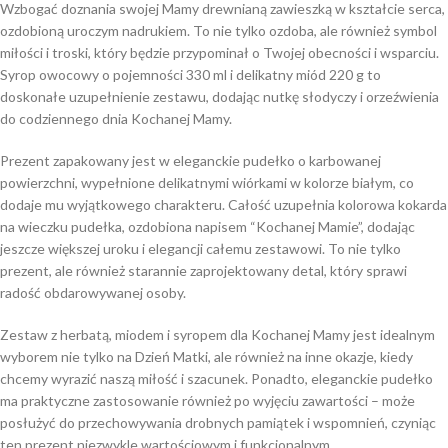
Wzbogać doznania swojej Mamy drewnianą zawieszką w kształcie serca,
ozdobioną uroczym nadrukiem. To nie tylko ozdoba, ale również symbol
miłości i troski, który będzie przypominał o Twojej obecności i wsparciu.
Syrop owocowy o pojemności 330 ml i delikatny miód 220 g to
doskonałe uzupełnienie zestawu, dodając nutkę słodyczy i orzeźwienia
do codziennego dnia Kochanej Mamy.
Prezent zapakowany jest w eleganckie pudełko o karbowanej
powierzchni, wypełnione delikatnymi wiórkami w kolorze białym, co
dodaje mu wyjątkowego charakteru. Całość uzupełnia kolorowa kokarda
na wieczku pudełka, ozdobiona napisem “Kochanej Mamie”, dodając
jeszcze większej uroku i elegancji całemu zestawowi. To nie tylko
prezent, ale również starannie zaprojektowany detal, który sprawi
radość obdarowywanej osoby.
Zestaw z herbatą, miodem i syropem dla Kochanej Mamy jest idealnym
wyborem nie tylko na Dzień Matki, ale również na inne okazje, kiedy
chcemy wyrazić naszą miłość i szacunek. Ponadto, eleganckie pudełko
ma praktyczne zastosowanie również po wyjęciu zawartości – może
posłużyć do przechowywania drobnych pamiątek i wspomnień, czyniąc
ten prezent niezwykle wartościowym i funkcjonalnym.