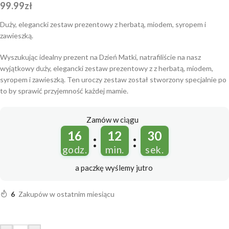
99.99
zł
Duży, elegancki zestaw prezentowy z herbatą, miodem, syropem i
zawieszką.
Wyszukując idealny prezent na Dzień Matki, natrafiliście na nasz
wyjątkowy duży, elegancki zestaw prezentowy z z herbatą, miodem,
syropem i zawieszką. Ten uroczy zestaw został stworzony specjalnie po
to by sprawić przyjemność każdej mamie.
Zamów w ciągu
16
12
29
:
:
godz.
min.
sek.
a paczkę wyślemy
jutro
6
Zakupów w ostatnim miesiącu