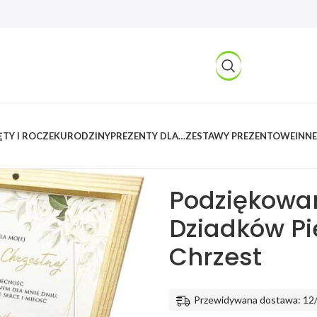
TY I ROCZEK
URODZINY
PREZENTY DLA…
ZESTAWY PREZENTOWE
INNE
Kreatywnylas
/
Produkty
/
Imprez
Chrzestnych Dziadków Pierwsza 
Podziękowan
Dziadków P
Chrzest
Przewidywana dostawa: 12