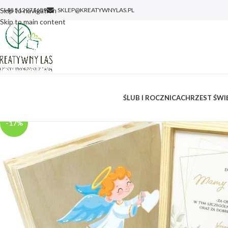
Skip to navigation
+48 512971689
SKLEP@KREATYWNYLAS.PL
Skip to main content
ŚLUB I ROCZNICA
CHRZEST ŚWIĘ
-17%