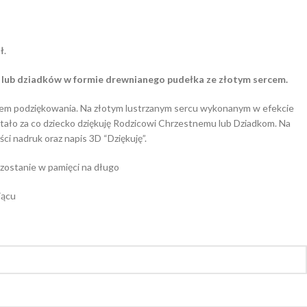
ł
.
 lub dziadków w formie drewnianego pudełka ze złotym sercem.
em podziękowania. Na złotym lustrzanym sercu wykonanym w efekcie
ało za co dziecko dziękuję Rodzicowi Chrzestnemu lub Dziadkom. Na
ści nadruk oraz napis 3D “Dziękuję”.
 zostanie w pamięci na długo
iącu