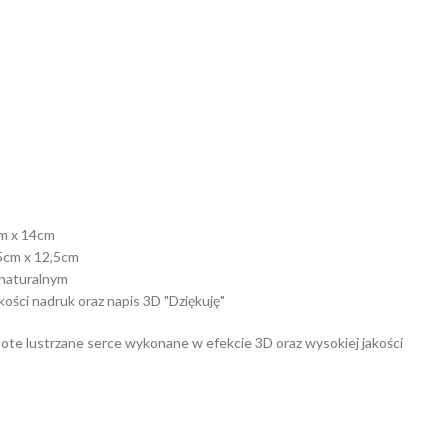
m x 14cm
5cm x 12,5cm
 naturalnym
kości nadruk oraz napis 3D "Dziękuję"
łote lustrzane serce wykonane w efekcie 3D oraz wysokiej jakości