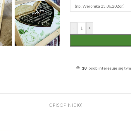
-
+
18
osób interesuje się ty
OPIS
OPINIE (0)