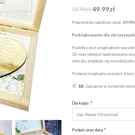
49.99
zł
59.99
zł
Poprzednia najniższa cena:
59.99
z
Podziękowanie dla chrzestnych
Pudełko jest oryginalnym sposob
3D oraz wklejce nadrukowane zost
wieczku znajduje się wysokiej jako
Podaruj oryginalny prezent, który
10
Zakupów w ostatnim mies
*
Dla kogo:
*
Podpis oraz data