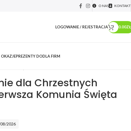
O NAS
KONTAKT
LOGOWANIE / REJESTRACJA
0.00
ZŁ
 OKAZJE
PREZENTY DO
DLA FIRM
y okolicznościowe
/
Chrzest Święty i roczek
/
Podziękowanie dla
Komunia Święta Chrzest
ie dla Chrzestnych
ierwsza Komunia Święta
/08/2026