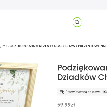
TY I ROCZEK
URODZINY
PREZENTY DLA…
ZESTAWY PREZENTOWE
INNE
Kreatywnylas
/
Produkty
/
Imprez
Chrzestnych Dziadków Chrzest Ś
Podziękowan
Dziadków Ch
Przewidywana dostawa: 10
59.99
zł