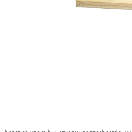
Słowa nadrukowane na złotym sercu oraz drewniane słowo miłość są sta