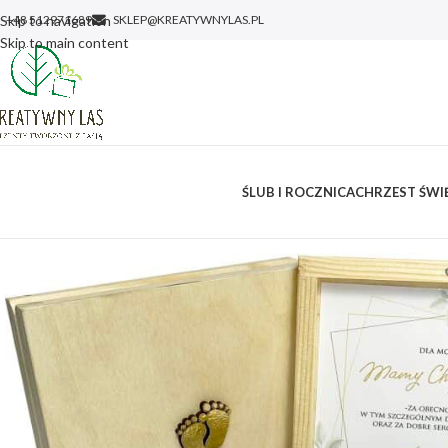
Skip to navigation
+48 512971689
SKLEP@KREATYWNYLAS.PL
Skip to main content
ŚLUB I ROCZNICA
CHRZEST ŚWIĘ