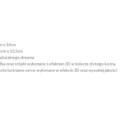
m x 14cm
5cm x 12,5cm
e naturalnego drewna
łka oraz stópki wykonane z efektem 3D w kolorze złotego lustra.
łote lustrzane serce wykonane w efekcie 3D oraz wysokiej jakości