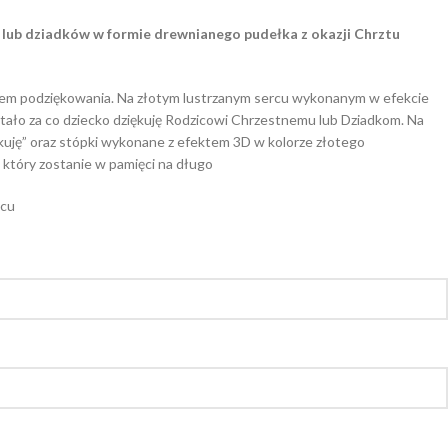
 lub dziadków w formie drewnianego pudełka z okazji Chrztu
em podziękowania. Na złotym lustrzanym sercu wykonanym w efekcie
ało za co dziecko dziękuję Rodzicowi Chrzestnemu lub Dziadkom. Na
ękuję” oraz stópki wykonane z efektem 3D w kolorze złotego
, który zostanie w pamięci na długo
ącu