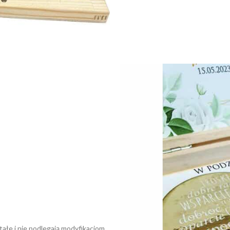
łe i nie podlegają modyfikacjom.