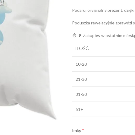
Podaruj oryginalny prezent, dzięki
Poduszka rewelacyjnie sprawdzi si
9
Zakupów w ostatnim miesi
ILOŚĆ
10-20
21-30
31-50
51+
*
Imię: