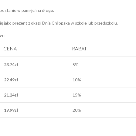
 zostanie w pamięci na długo.
ę jako prezent z okazji Dnia Chłopaka w szkole lub przedszkolu.
ącu
CENA
RABAT
23.74
zł
5%
22.49
zł
10%
21.24
zł
15%
19.99
zł
20%