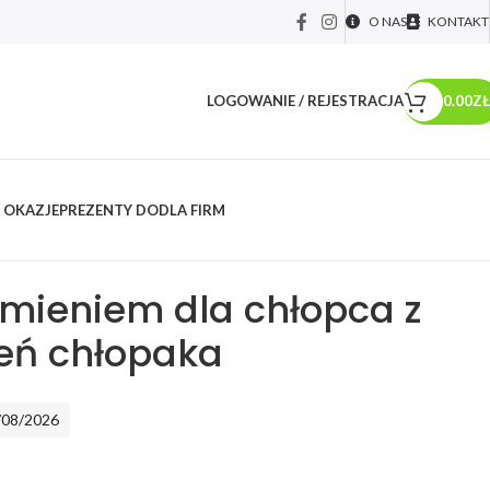
O NAS
KONTAKT
LOGOWANIE / REJESTRACJA
0.00
ZŁ
 OKAZJE
PREZENTY DO
DLA FIRM
y dla...
/
Prezenty dla Niego
/
Prezenty dla Chłopaka
/
Poduszki dla
a chłopca z klasy na dzień chłopaka
imieniem dla chłopca z
ień chłopaka
/08/2026