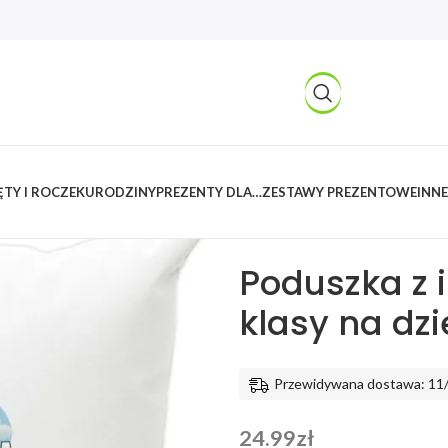
TY I ROCZEK
URODZINY
PREZENTY DLA…
ZESTAWY PREZENTOWE
INNE
Kreatywnylas
/
Produkty
/
Prezent
chłopaka
/
Poduszka z imieniem dl
Poduszka z 
klasy na dz
Przewidywana dostawa: 11
24.99
zł