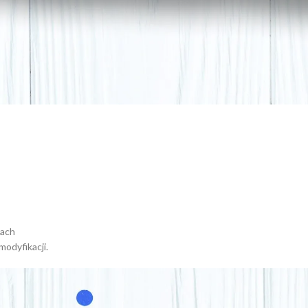
iach
odyfikacji.