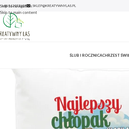
Skip to navigation
+48 512971689
SKLEP@KREATYWNYLAS.PL
Skip to main content
ŚLUB I ROCZNICA
CHRZEST ŚWIĘ