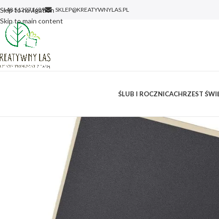
Skip to navigation
+48 512971689
SKLEP@KREATYWNYLAS.PL
Skip to main content
ŚLUB I ROCZNICA
CHRZEST ŚWIĘ