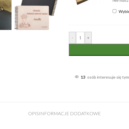
Nie masz
Wybi
-
+
13
osób interesuje się ty
OPIS
INFORMACJE DODATKOWE