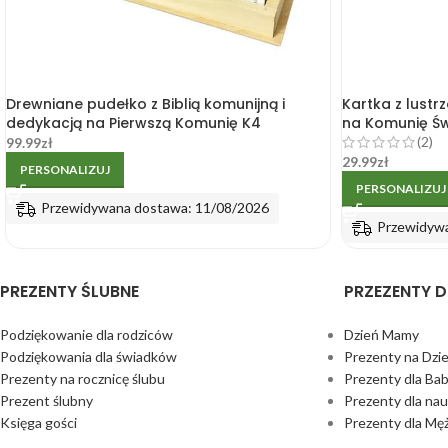
Drewniane pudełko z Biblią komunijną i
Kartka z lustrz
dedykacją na Pierwszą Komunię K4
na Komunię Św
(2)
99.99
zł
29.99
zł
PERSONALIZUJ
PERSONALIZUJ
Przewidywana dostawa: 11/08/2026
Przewidyw
PREZENTY ŚLUBNE
PRZEZENTY D
Podziękowanie dla rodziców
Dzień Mamy
Podziękowania dla świadków
Prezenty na Dzi
Prezenty na rocznicę ślubu
Prezenty dla Bab
Prezent ślubny
Prezenty dla nau
Księga gości
Prezenty dla Mę