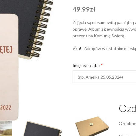
49.99
zł
Zdjęcia są niesamowitą pamiątką 
oprawę. Album z pewnością wywoła
prezent na Komunię Świętą.
6
Zakupów w ostatnim miesi
*
Imię oraz data:
Ozd
Ozdobne