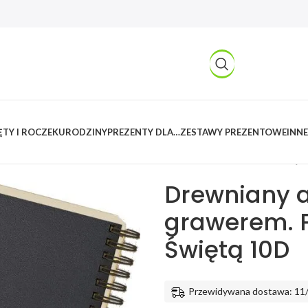
TY I ROCZEK
URODZINY
PREZENTY DLA…
ZESTAWY PREZENTOWE
INNE
Kreatywnylas
/
Produkty
/
Imprez
grawerem. Prezent na Komunię Ś
Drewniany a
grawerem. 
Świętą 10D
Przewidywana dostawa: 11