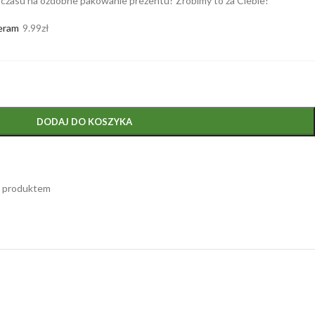
 czasu na ozdobne pakowanie prezentu? Zrobimy to za Ciebie!
eram
9.99
zł
DODAJ DO KOSZYKA
m produktem