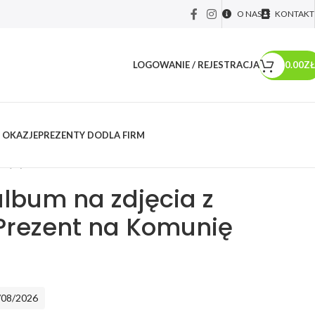
O NAS
KONTAKT
LOGOWANIE / REJESTRACJA
0.00
ZŁ
 OKAZJE
PREZENTY DO
DLA FIRM
y okolicznościowe
/
Pamiątki na Komunię
/
Drewniany album na zdjęcia z
więtą 10D
lbum na zdjęcia z
Prezent na Komunię
/08/2026