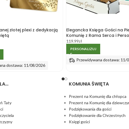
anej złotej plexi z dedykacją
Elegancka Księga Gości na Pi
iętą
Komunię z Rama Serca i Perso
119.99
zł
PERSONALIZUJ
Przewidywana dostawa: 11/
ana dostawa: 11/08/2026
LA…
KOMUNIA ŚWIĘTA
Prezent na Komunię dla chłopca
eń Taty
Prezent na Komunię dla dziewczy
ci
Podziękowania dla gości
czyciela
Podziękowanie dla Chrzestnych
żczyzny
Księgi gości