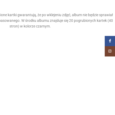
ione kartki gwarantują, że po wklejeniu zdjęć, album nie będzie sprawiał
opasowanego. W środku albumu znajduje się 20 pogrubionych kartek (40
stron) w kolorze czarnym.
Face
Insta