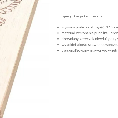
Specyfikacja techniczna:
wymiary pudełka: długość:
16,5 c
materiał wykonania pudełka - dre
drewniany kołeczek niwelujące r
wysokiej jakości grawer na wieczk
personalizowany grawer we wnętr