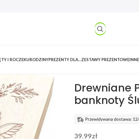
TY I ROCZEK
URODZINY
PREZENTY DLA…
ZESTAWY PREZENTOWE
INNE
Kreatywnylas
/
Produkty
/
Ślub i 
Prezent
Drewniane P
banknoty Śl
Przewidywana dostawa: 12
39.99
zł