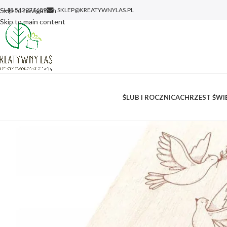
Skip to navigation
+48 512971689
SKLEP@KREATYWNYLAS.PL
Skip to main content
ŚLUB I ROCZNICA
CHRZEST ŚWIĘ