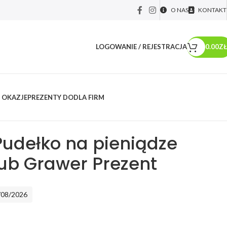
O NAS
KONTAKT
LOGOWANIE / REJESTRACJA
0.00
ZŁ
 OKAZJE
PREZENTY DO
DLA FIRM
rocznica
/
Drewniane Pudełko na pieniądze banknoty Ślub Grawer
udełko na pieniądze
ub Grawer Prezent
/08/2026