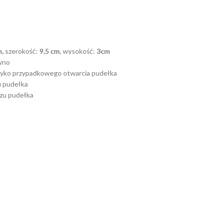
m,
szerokość:
9,5 cm
, wysokość:
3cm
wno
yzyko przypadkowego otwarcia pudełka
u pudełka
zu pudełka