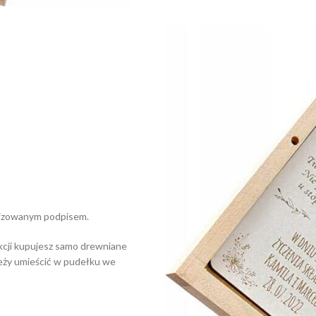
lizowanym podpisem.
kcji kupujesz samo drewniane
eży umieścić w pudełku we