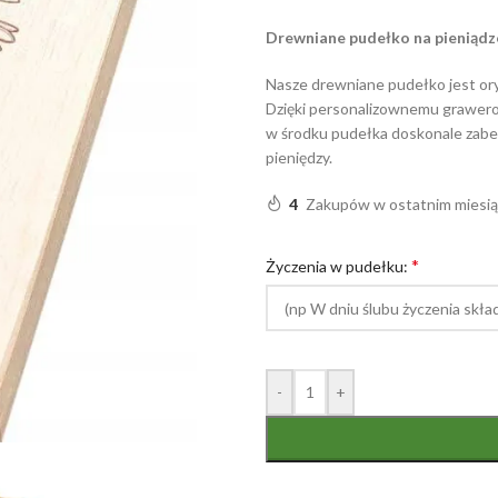
Drewniane pudełko na pieniądze
Nasze drewniane pudełko jest or
Dzięki personalizownemu grawero
w środku pudełka doskonale zab
pieniędzy.
4
Zakupów w ostatnim miesi
*
Życzenia w pudełku:
-
+