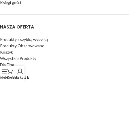
Księgi gości
NASZA OFERTA
Produkty z szybką wysyłką
Produkty Obserwowane
Koszyk
Wszystkie Produkty
Dla Firm
INNE OKAZJE
Sidebar
Koszyk
Moje konto
Prezenty na Urodziny
Prezenty na Święta
Zestawy prezentowe
Prezenty do 100 zł
Prezenty na Chrzest Święty i roczek