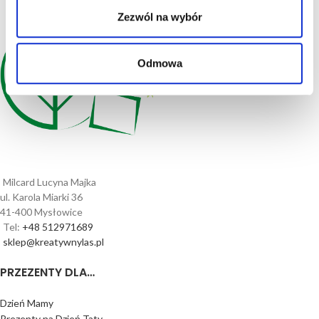
Zezwól na wybór
Odmowa
Milcard Lucyna Majka
ul. Karola Miarki 36
41-400 Mysłowice
Tel:
+48 512971689
sklep@kreatywnylas.pl
PRZEZENTY DLA…
Dzień Mamy
Prezenty na Dzień Taty