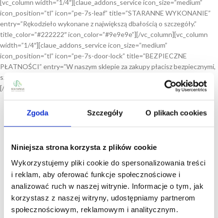
[vc_column width=”1/4″][claue_addons_service icon_size=”medium”
icon_position=”tl” icon=”pe-7s-leaf” title=”STARANNE WYKONANIE”
entry=”Rękodzieło wykonane z największą dbałością o szczegóły.”
title_color=”#222222″ icon_color=”#9e9e9e”][/vc_column][vc_column
width=”1/4″][claue_addons_service icon_size=”medium”
icon_position=”tl” icon=”pe-7s-door-lock” title=”BEZPIECZNE
PŁATNOŚCI” entry=”W naszym sklepie za zakupy płacisz bezpiecznymi,
szybkimi płatnościami.” title_color=”#222222″ icon_color=”#9e9e9e”]
[/vc_column][/vc_row]
Zgoda
Szczegóły
O plikach cookies
Niniejsza strona korzysta z plików cookie
Wykorzystujemy pliki cookie do spersonalizowania treści
i reklam, aby oferować funkcje społecznościowe i
analizować ruch w naszej witrynie. Informacje o tym, jak
korzystasz z naszej witryny, udostępniamy partnerom
społecznościowym, reklamowym i analitycznym.