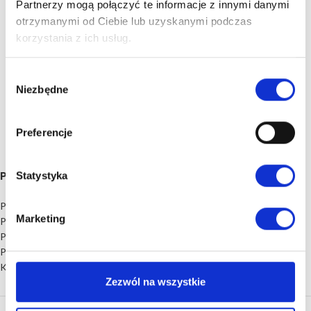
Partnerzy mogą połączyć te informacje z innymi danymi
otrzymanymi od Ciebie lub uzyskanymi podczas
korzystania z ich usług.
Wybór
Niezbędne
zgody
Preferencje
PREZENTY ŚLUBNE
Statystyka
Podziękowanie dla rodziców
Marketing
Podziękowania dla świadków
Prezenty na rocznicę ślubu
Prezent ślubny
Księga gości
Zezwól na wszystkie