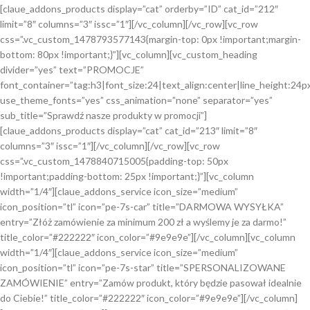
[claue_addons_products display=”cat” orderby=”ID” cat_id=”212″
limit=”8″ columns=”3″ issc=”1″][/vc_column][/vc_row][vc_row
css=”.vc_custom_1478793577143{margin-top: 0px !important;margin-
bottom: 80px !important;}”][vc_column][vc_custom_heading
divider=”yes” text=”PROMOCJE”
font_container=”tag:h3|font_size:24|text_align:center|line_height:24p
use_theme_fonts=”yes” css_animation=”none” separator=”yes”
sub_title=”Sprawdź nasze produkty w promocji”]
[claue_addons_products display=”cat” cat_id=”213″ limit=”8″
columns=”3″ issc=”1″][/vc_column][/vc_row][vc_row
css=”.vc_custom_1478840715005{padding-top: 50px
!important;padding-bottom: 25px !important;}”][vc_column
width=”1/4″][claue_addons_service icon_size=”medium”
icon_position=”tl” icon=”pe-7s-car” title=”DARMOWA WYSYŁKA”
entry=”Złóż zamówienie za minimum 200 zł a wyślemy je za darmo!”
title_color=”#222222″ icon_color=”#9e9e9e”][/vc_column][vc_column
width=”1/4″][claue_addons_service icon_size=”medium”
icon_position=”tl” icon=”pe-7s-star” title=”SPERSONALIZOWANE
ZAMÓWIENIE” entry=”Zamów produkt, który będzie pasował idealnie
do Ciebie!” title_color=”#222222″ icon_color=”#9e9e9e”][/vc_column]