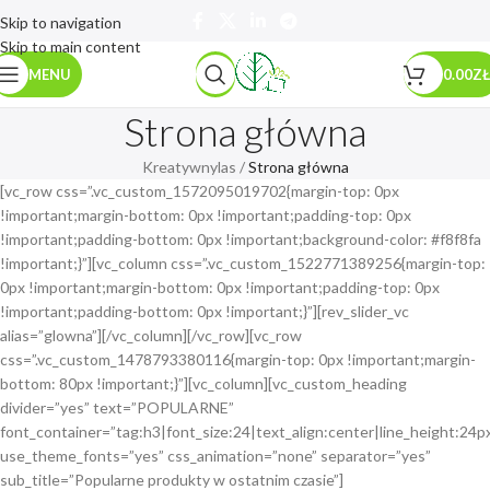
Skip to navigation
Skip to main content
MENU
0.00
ZŁ
Strona główna
Kreatywnylas
/
Strona główna
[vc_row css=”.vc_custom_1572095019702{margin-top: 0px
!important;margin-bottom: 0px !important;padding-top: 0px
!important;padding-bottom: 0px !important;background-color: #f8f8fa
!important;}”][vc_column css=”.vc_custom_1522771389256{margin-top:
0px !important;margin-bottom: 0px !important;padding-top: 0px
!important;padding-bottom: 0px !important;}”][rev_slider_vc
alias=”glowna”][/vc_column][/vc_row][vc_row
css=”.vc_custom_1478793380116{margin-top: 0px !important;margin-
bottom: 80px !important;}”][vc_column][vc_custom_heading
divider=”yes” text=”POPULARNE”
font_container=”tag:h3|font_size:24|text_align:center|line_height:24p
use_theme_fonts=”yes” css_animation=”none” separator=”yes”
sub_title=”Popularne produkty w ostatnim czasie”]