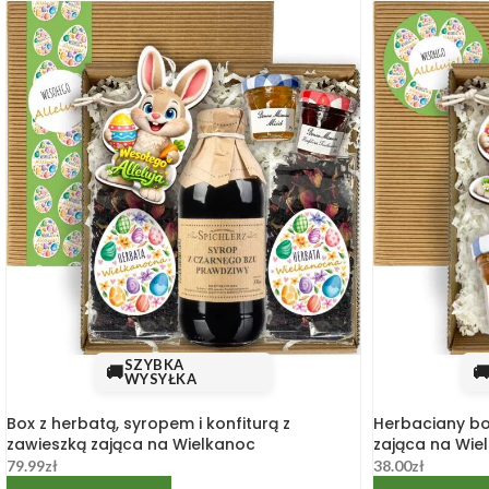
SZYBKA
🚚

WYSYŁKA
Box z herbatą, syropem i konfiturą z
Herbaciany bo
zawieszką zająca na Wielkanoc
zająca na Wie
79.99
zł
38.00
zł