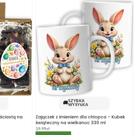
SZYBKA
🚚
WYSYŁKA
iściastą na
Zajączek z imieniem dla chłopca – Kubek
świąteczny na wielkanoc 330 ml
19.99
zł