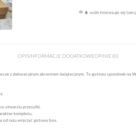
6
osób interesuje się tym
OPIS
INFORMACJE DODATKOWE
OPINIE (0)
ywcze z dekoracyjnym akcentem świątecznym. To gotowy upominek na Wie
y.
o otwarciu przesyłki.
arakter kompletu.
a od razu wręczyć gotowy box.