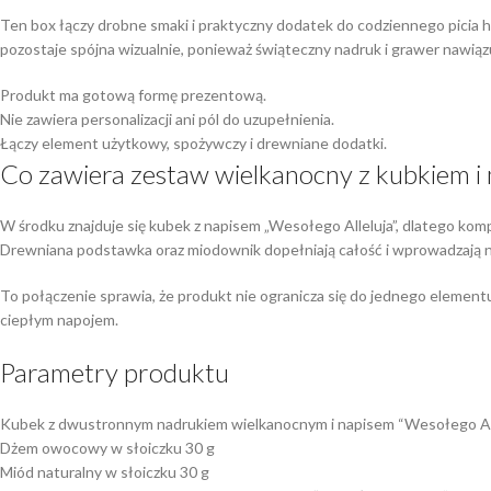
Ten box łączy drobne smaki i praktyczny dodatek do codziennego picia 
pozostaje spójna wizualnie, ponieważ świąteczny nadruk i grawer nawi
Produkt ma gotową formę prezentową.
Nie zawiera personalizacji ani pól do uzupełnienia.
Łączy element użytkowy, spożywczy i drewniane dodatki.
Co zawiera zestaw wielkanocny z kubkiem 
W środku znajduje się kubek z napisem „Wesołego Alleluja”, dlatego komp
Drewniana podstawka oraz miodownik dopełniają całość i wprowadzają n
To połączenie sprawia, że produkt nie ogranicza się do jednego element
ciepłym napojem.
Parametry produktu
Kubek z dwustronnym nadrukiem wielkanocnym i napisem “Wesołego All
Dżem owocowy w słoiczku 30 g
Miód naturalny w słoiczku 30 g