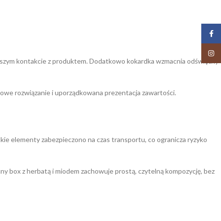
Face
Insta
erwszym kontakcie z produktem. Dodatkowo kokardka wzmacnia odświętny
towe rozwiązanie i uporządkowana prezentacja zawartości.
stkie elementy zabezpieczono na czas transportu, co ogranicza ryzyko
ny box z herbatą i miodem zachowuje prostą, czytelną kompozycję, bez