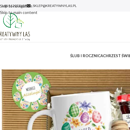
Skip to navigation
+48 512971689
SKLEP@KREATYWNYLAS.PL
Skip to main content
ŚLUB I ROCZNICA
CHRZEST ŚWIĘ