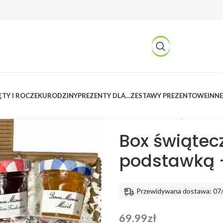
TY I ROCZEK
URODZINY
PREZENTY DLA…
ZESTAWY PREZENTOWE
INNE
Kreatywnylas
/
Produkty
/
Imprez
miodem i podstawką – na Wielka
Box świątec
podstawką 
Przewidywana dostawa: 07
69.99
zł