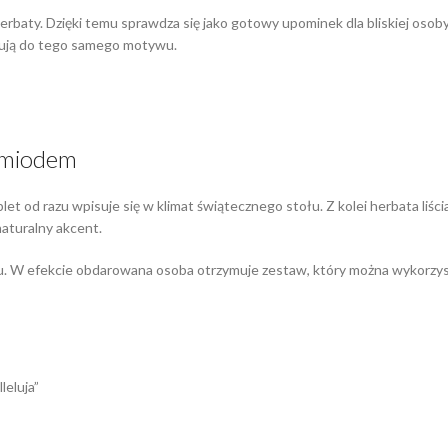
herbaty. Dzięki temu sprawdza się jako gotowy upominek dla bliskiej os
ązują do tego samego motywu.
i miodem
let od razu wpisuje się w klimat świątecznego stołu. Z kolei herbata liś
aturalny akcent.
u. W efekcie obdarowana osoba otrzymuje zestaw, który można wykorzysta
eluja”