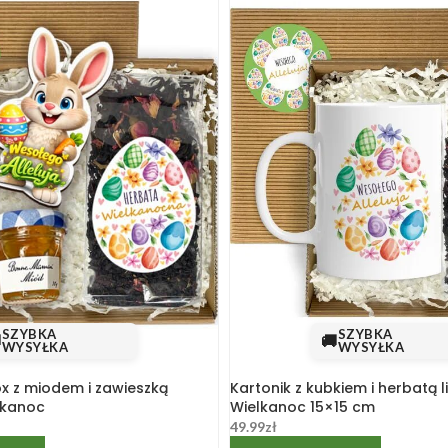
SZYBKA
SZYBKA

🚚
WYSYŁKA
WYSYŁKA
x z miodem i zawieszką
Kartonik z kubkiem i herbatą l
lkanoc
Wielkanoc 15×15 cm
49.99
zł