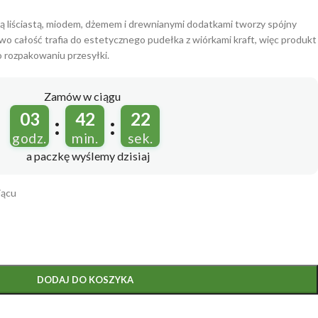
ą liściastą, miodem, dżemem i drewnianymi dodatkami tworzy spójny
 całość trafia do estetycznego pudełka z wiórkami kraft, więc produkt
o rozpakowaniu przesyłki.
Zamów w ciągu
03
42
21
:
:
godz.
min.
sek.
a paczkę wyślemy
dzisiaj
iącu
DODAJ DO KOSZYKA