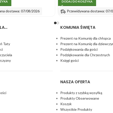
SZYKA
DODAJ DO KOSZYKA
ana dostawa: 07/08/2026
Przewidywana dostawa: 07/
LA…
KOMUNIA ŚWIĘTA
Prezent na Komunię dla chłopca
eń Taty
Prezent na Komunię dla dziewczy
ci
Podziękowania dla gości
czyciela
Podziękowanie dla Chrzestnych
żczyzny
Księgi gości
NASZA OFERTA
ości
Produkty z szybką wysyłką
Produkty Obserwowane
Koszyk
Wszystkie Produkty