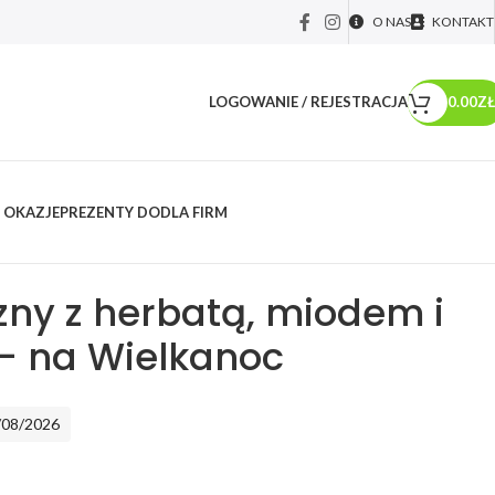
O NAS
KONTAKT
LOGOWANIE / REJESTRACJA
0.00
ZŁ
 OKAZJE
PREZENTY DO
DLA FIRM
y okolicznościowe
/
Prezenty na Wielkanoc
/
Box świąteczny z herbatą,
noc
zny z herbatą, miodem i
– na Wielkanoc
/08/2026