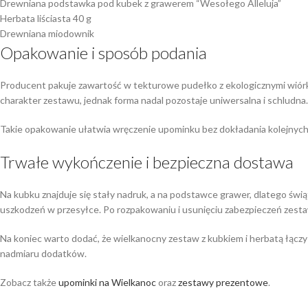
Drewniana podstawka pod kubek z grawerem “Wesołego Alleluja”
Herbata liściasta 40 g
Drewniana miodownik
Opakowanie i sposób podania
Producent pakuje zawartość w tekturowe pudełko z ekologicznymi wiórk
charakter zestawu, jednak forma nadal pozostaje uniwersalna i schludna.
Takie opakowanie ułatwia wręczenie upominku bez dokładania kolejnych 
Trwałe wykończenie i bezpieczna dostawa
Na kubku znajduje się stały nadruk, a na podstawce grawer, dlatego świą
uszkodzeń w przesyłce. Po rozpakowaniu i usunięciu zabezpieczeń zest
Na koniec warto dodać, że wielkanocny zestaw z kubkiem i herbatą łącz
nadmiaru dodatków.
Zobacz także
upominki na Wielkanoc
oraz
zestawy prezentowe
.