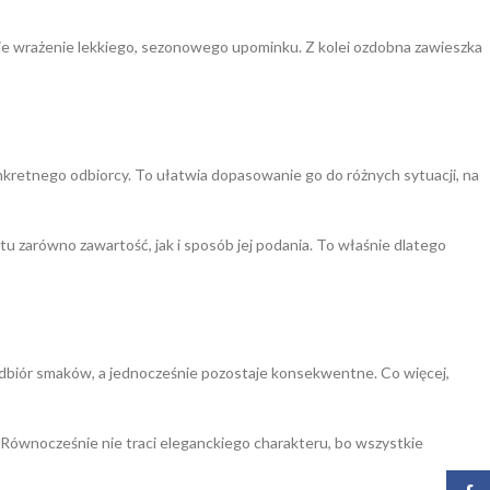
uje wrażenie lekkiego, sezonowego upominku. Z kolei ozdobna zawieszka
nkretnego odbiorcy. To ułatwia dopasowanie go do różnych sytuacji, na
u zarówno zawartość, jak i sposób jej podania. To właśnie dlatego
odbiór smaków, a jednocześnie pozostaje konsekwentne. Co więcej,
i. Równocześnie nie traci eleganckiego charakteru, bo wszystkie