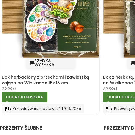
SZYBKA
🚚

WYSYŁKA
Box herbaciany z orzechami i zawieszką
Box z herbatą
zająca na Wielkanoc 15×15 cm
na Wielkanoc
39.99
zł
69.99
zł
DODAJ DO KOSZYKA
DODAJ DO KO
Przewidywana dostawa: 11/08/2026
Przewidyw
PREZENTY ŚLUBNE
PRZEZENTY D