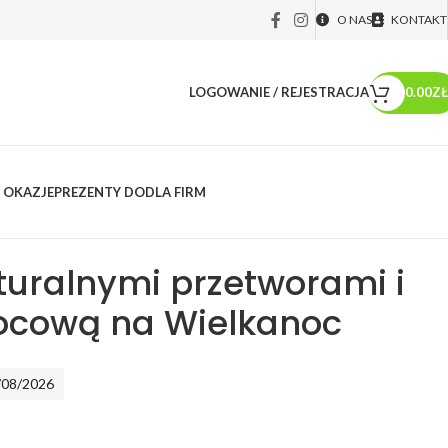
O NAS
KONTAKT
LOGOWANIE / REJESTRACJA
0.00
ZŁ
 OKAZJE
PREZENTY DO
DLA FIRM
y okolicznościowe
/
Prezenty na Wielkanoc
/
Zestaw z naturalnymi
na Wielkanoc
turalnymi przetworami i
ocową na Wielkanoc
/08/2026