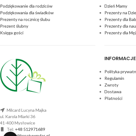
Podziękowanie dla rodziców
Dzień Mamy
Podziękowania dla świadków
Prezenty na Dzi
Prezenty na rocznicę ślubu
Prezenty dla Bab
Prezent ślubny
Prezenty dla nau
Księga gości
Prezenty dla Mę
INFORMACJE
Polityka prywatn
Regulamin
Zwroty
Dostawa
Płatności
Milcard Lucyna Majka
ul. Karola Miarki 36
41-400 Mysłowice
Tel:
+48 512971689
sklep@kreatywnylas.pl