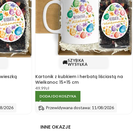
SZYBKA
🚚
WYSYŁKA
awieszką
Kartonik z kubkiem i herbatą liściastą na
Wielkanoc 15×15 cm
49.99
zł
DODAJ DO KOSZYKA
08/2026
Przewidywana dostawa: 11/08/2026
INNE OKAZJE