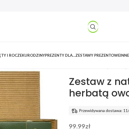
TY I ROCZEK
URODZINY
PREZENTY DLA…
ZESTAWY PREZENTOWE
INNE
Kreatywnylas
/
Produkty
/
Imprez
przetworami i herbatą owocową 
Zestaw z na
herbatą ow
Przewidywana dostawa: 11
99.99
zł