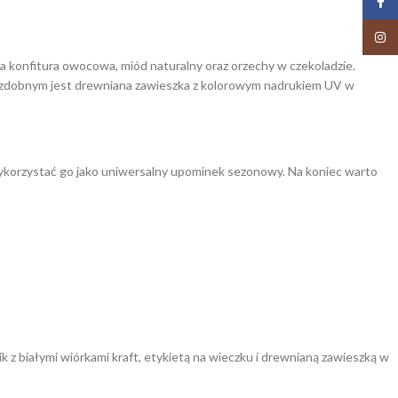
Face
Insta
konfitura owocowa, miód naturalny oraz orzechy w czekoladzie.
ozdobnym jest drewniana zawieszka z kolorowym nadrukiem UV w
wykorzystać go jako uniwersalny upominek sezonowy. Na koniec warto
 białymi wiórkami kraft, etykietą na wieczku i drewnianą zawieszką w