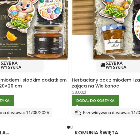
SZYBKA
SZYBKA

🚚
WYSYŁKA
WYSYŁKA
, miodem i słodkim dodatkiem
Herbaciany box z miodem i z
 20×20 cm
zająca na Wielkanoc
38.00
zł
SZYKA
DODAJ DO KOSZYKA
ana dostawa: 11/08/2026
Przewidywana dostawa: 11/
LA…
KOMUNIA ŚWIĘTA