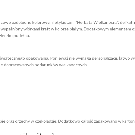
e ozdobione kolorowymi etykietami “Herbata Wielkanocna”, delikatna 
, wypełniony wiórkami kraft w kolorze białym. Dodatkowym elementem 
wieczku pudełka.
ę świątecznego opakowania. Ponieważ nie wymaga personalizacji, łatwo 
, ale dopracowanych podarunków wielkanocnych.
 oraz orzechy w czekoladzie. Dodatkowo całość zapakowano w kartonik z