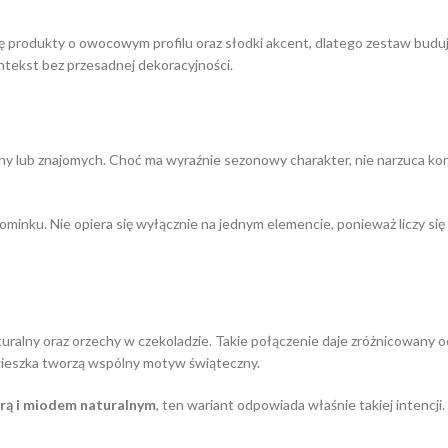
ię produkty o owocowym profilu oraz słodki akcent, dlatego zestaw bud
tekst bez przesadnej dekoracyjności.
ziny lub znajomych. Choć ma wyraźnie sezonowy charakter, nie narzuca ko
nku. Nie opiera się wyłącznie na jednym elemencie, ponieważ liczy się t
uralny oraz orzechy w czekoladzie. Takie połączenie daje zróżnicowany 
awieszka tworzą wspólny motyw świąteczny.
urą i miodem naturalnym
, ten wariant odpowiada właśnie takiej intencj