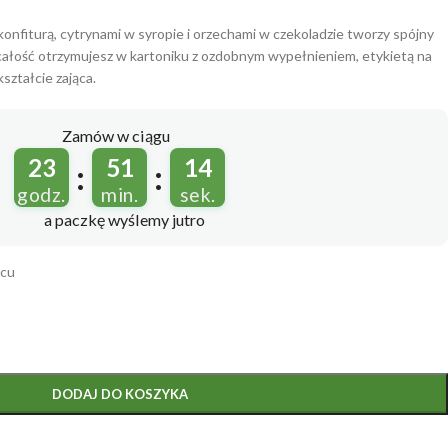
nfiturą, cytrynami w syropie i orzechami w czekoladzie tworzy spójny
ałość otrzymujesz w kartoniku z ozdobnym wypełnieniem, etykietą na
ształcie zająca.
Zamów w ciągu
23
51
12
:
:
godz.
min.
sek.
a paczkę wyślemy
jutro
ącu
DODAJ DO KOSZYKA