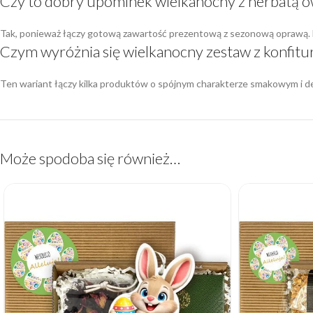
Czy to dobry upominek wielkanocny z herbatą o
Tak, ponieważ łączy gotową zawartość prezentową z sezonową oprawą. Dz
Czym wyróżnia się wielkanocny zestaw z konfitur
Ten wariant łączy kilka produktów o spójnym charakterze smakowym i d
Może spodoba się również…