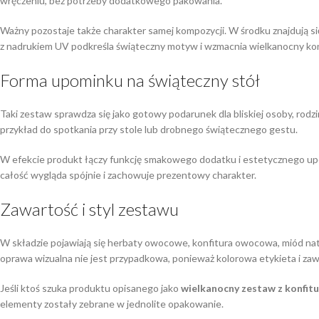
wręczeniu, bez potrzeby dodatkowego pakowania.
Ważny pozostaje także charakter samej kompozycji. W środku znajdują s
z nadrukiem UV podkreśla świąteczny motyw i wzmacnia wielkanocny kon
Forma upominku na świąteczny stół
Taki zestaw sprawdza się jako gotowy podarunek dla bliskiej osoby, rod
przykład do spotkania przy stole lub drobnego świątecznego gestu.
W efekcie produkt łączy funkcję smakowego dodatku i estetycznego upomi
całość wygląda spójnie i zachowuje prezentowy charakter.
Zawartość i styl zestawu
W składzie pojawiają się herbaty owocowe, konfitura owocowa, miód nat
oprawa wizualna nie jest przypadkowa, ponieważ kolorowa etykieta i z
Jeśli ktoś szuka produktu opisanego jako
wielkanocny zestaw z konfit
elementy zostały zebrane w jednolite opakowanie.