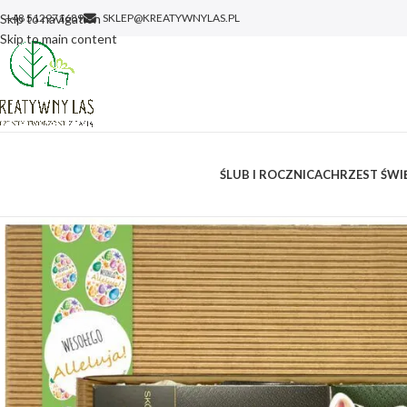
Skip to navigation
+48 512971689
SKLEP@KREATYWNYLAS.PL
Skip to main content
ŚLUB I ROCZNICA
CHRZEST ŚWIĘ