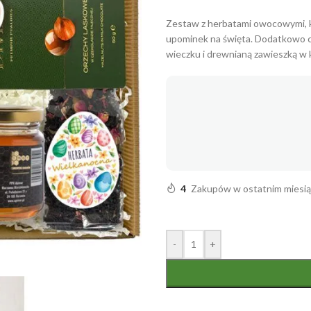
Zestaw z herbatami owocowymi, ko
upominek na święta. Dodatkowo c
wieczku i drewnianą zawieszką w k
4
Zakupów w ostatnim miesi
-
+