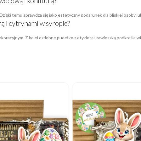
wocową i konfiturą?
ięki temu sprawdza się jako estetyczny podarunek dla bliskiej osoby lu
ą i cytrynami w syropie?
ekoracyjnym. Z kolei ozdobne pudełko z etykietą i zawieszką podkreśl