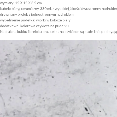
wymiary: 15 X 15 X 8.5 cm
kubek: biały, ceramiczny, 330 ml, z wysokiej jakości dwustronny nadru
drewniany brelok z jednostronnym nadrukiem
wypełnienie pudełka: wiórki w kolorze biały
dodatkowo: kolorowa etykieta na pudełku
Nadruk na kubku i breloku oraz tekst na etykiecie są stałe i nie podlegają