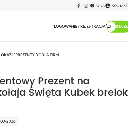
O NAS
KONTAKT
LOGOWANIE / REJESTRACJA
0.00
ZŁ
 OKAZJE
PREZENTY DO
DLA FIRM
y okolicznościowe
/
Mikołajki
/
Zestaw prezentowy Prezent na Mikołajki
dełko
entowy Prezent na
kołaja Święta Kubek brelok
/08/2026