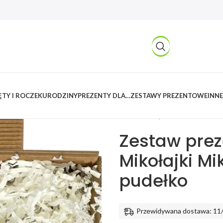
TY I ROCZEK
URODZINY
PREZENTY DLA…
ZESTAWY PREZENTOWE
INNE
Kreatywnylas
/
Produkty
/
Imprez
Mikołaja Święta Kubek brelok pu
Zestaw prez
Mikołajki Mi
pudełko
Przewidywana dostawa: 11