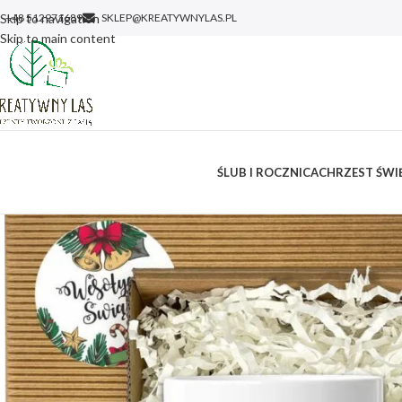
Skip to navigation
+48 512971689
SKLEP@KREATYWNYLAS.PL
Skip to main content
ŚLUB I ROCZNICA
CHRZEST ŚWIĘ