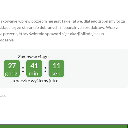
akowanie wbrew pozorom nie jest takie łatwe, dlatego zrobiliśmy to za
kłada się ze starannie dobranych, niebanalnych produktów. Wraz z
rezent, który świetnie sprawdzi się z okazji Mikołajek lub
odzenia.
Zamów w ciągu
27
41
07
:
:
godz.
min.
sek.
a paczkę wyślemy
jutro
iącu