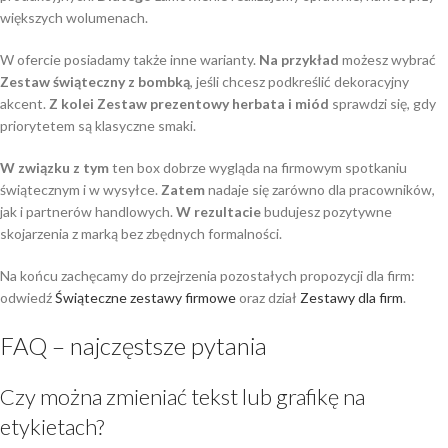
większych wolumenach.
W ofercie posiadamy także inne warianty.
Na przykład
możesz wybrać
Zestaw świąteczny z bombką
, jeśli chcesz podkreślić dekoracyjny
akcent.
Z kolei
Zestaw prezentowy herbata i miód
sprawdzi się, gdy
priorytetem są klasyczne smaki.
W związku z tym
ten box dobrze wygląda na firmowym spotkaniu
świątecznym i w wysyłce.
Zatem
nadaje się zarówno dla pracowników,
jak i partnerów handlowych.
W rezultacie
budujesz pozytywne
skojarzenia z marką bez zbędnych formalności.
Na końcu zachęcamy do przejrzenia pozostałych propozycji dla firm:
odwiedź
Świąteczne zestawy firmowe
oraz dział
Zestawy dla firm
.
FAQ – najczęstsze pytania
Czy można zmieniać tekst lub grafikę na
etykietach?