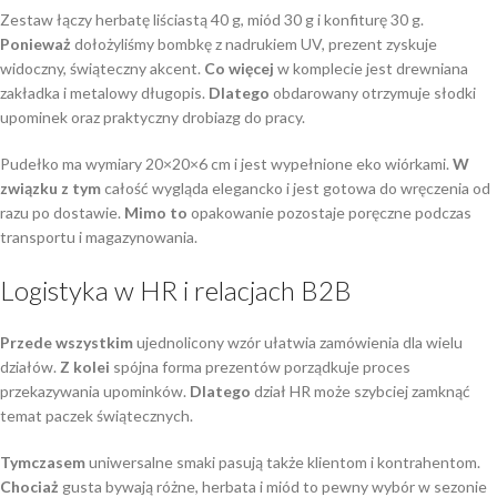
Zestaw łączy herbatę liściastą 40 g, miód 30 g i konfiturę 30 g.
Ponieważ
dołożyliśmy bombkę z nadrukiem UV, prezent zyskuje
widoczny, świąteczny akcent.
Co więcej
w komplecie jest drewniana
zakładka i metalowy długopis.
Dlatego
obdarowany otrzymuje słodki
upominek oraz praktyczny drobiazg do pracy.
Pudełko ma wymiary 20×20×6 cm i jest wypełnione eko wiórkami.
W
związku z tym
całość wygląda elegancko i jest gotowa do wręczenia od
razu po dostawie.
Mimo to
opakowanie pozostaje poręczne podczas
transportu i magazynowania.
Logistyka w HR i relacjach B2B
Przede wszystkim
ujednolicony wzór ułatwia zamówienia dla wielu
działów.
Z kolei
spójna forma prezentów porządkuje proces
przekazywania upominków.
Dlatego
dział HR może szybciej zamknąć
temat paczek świątecznych.
Tymczasem
uniwersalne smaki pasują także klientom i kontrahentom.
Chociaż
gusta bywają różne, herbata i miód to pewny wybór w sezonie