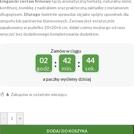
Elegancki zestaw firmowy
łączy aromatyczną herbatę, naturalny miód,
konfiturę, bombkę z nadrukiem oraz praktyczną zakładkę z metalowym
długopisem.
Dlatego
świetnie sprawdza się jako spójny upominek dla
zespołu lub partnerów biznesowych. Zestaw jest estetycznie
zapakowany w pudełko 20×20×6 cm, dzięki czemu można go od razu
wręczyć bez dodatkowego kompletowania dodatków.
Zamów w ciągu
02
42
43
:
:
godz.
min.
sek.
a paczkę wyślemy
dzisiaj
6
Zakupów w ostatnim miesiącu
-
+
DODAJ DO KOSZYKA