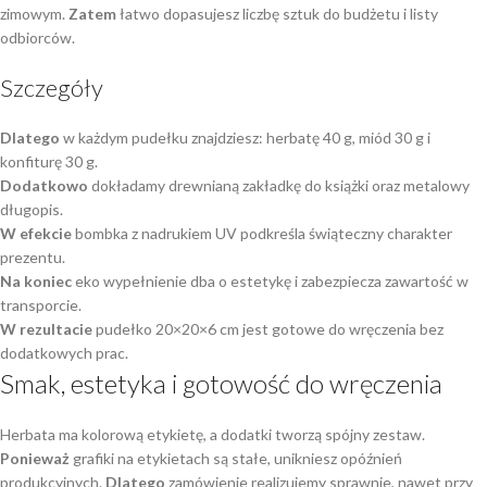
zimowym.
Zatem
łatwo dopasujesz liczbę sztuk do budżetu i listy
odbiorców.
Szczegóły
Dlatego
w każdym pudełku znajdziesz: herbatę 40 g, miód 30 g i
konfiturę 30 g.
Dodatkowo
dokładamy drewnianą zakładkę do książki oraz metalowy
długopis.
W efekcie
bombka z nadrukiem UV podkreśla świąteczny charakter
prezentu.
Na koniec
eko wypełnienie dba o estetykę i zabezpiecza zawartość w
transporcie.
W rezultacie
pudełko 20×20×6 cm jest gotowe do wręczenia bez
dodatkowych prac.
Smak, estetyka i gotowość do wręczenia
Herbata ma kolorową etykietę, a dodatki tworzą spójny zestaw.
Ponieważ
grafiki na etykietach są stałe, unikniesz opóźnień
produkcyjnych.
Dlatego
zamówienie realizujemy sprawnie, nawet przy