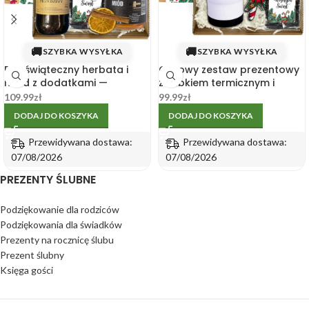
🚚
🚚
SZYBKA WYSYŁKA
SZYBKA WYSYŁKA
Box świąteczny herbata i
Gotowy zestaw prezentowy
miód z dodatkami —
z kubkiem termicznym i
bożonarodzeniowy zestaw
herbatą – świąteczny
109.99
zł
99.99
zł
upominek
DODAJ DO KOSZYKA
DODAJ DO KOSZYKA
Przewidywana dostawa:
Przewidywana dostawa:
07/08/2026
07/08/2026
PREZENTY ŚLUBNE
Podziękowanie dla rodziców
Podziękowania dla świadków
Prezenty na rocznicę ślubu
Prezent ślubny
Księga gości