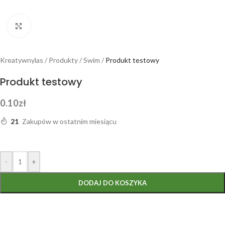
Powiększ
Kreatywnylas
/
Produkty
/
Swim
/
Produkt testowy
Produkt testowy
0.10
zł
21
Zakupów w ostatnim miesiącu
-
+
DODAJ DO KOSZYKA