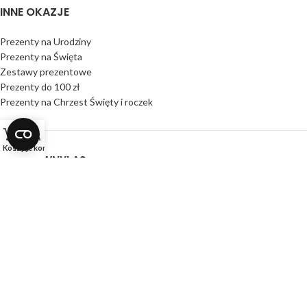
INNE OKAZJE
Prezenty na Urodziny
Prezenty na Święta
Zestawy prezentowe
Prezenty do 100 zł
Prezenty na Chrzest Święty i roczek
Koszyk
Moje konto
KREATYWNYLAS
O nas
Kontakt z nami
Facebook
Instagram
Blog
KREATYWNYLAS
2025 WSZELKIE PRAWA ZASTRZEŻONE