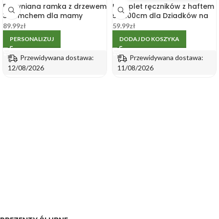
Drewniana ramka z drzewem
Komplet ręczników z haftem
3D i mchem dla mamy
50x100cm dla Dziadków na
30x21cm
Dzień Babci i Dziadka
89.99
zł
59.99
zł
PERSONALIZUJ
DODAJ DO KOSZYKA
Przewidywana dostawa:
Przewidywana dostawa:
12/08/2026
11/08/2026