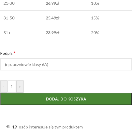
21-30
26.99
zł
10%
31-50
25.49
zł
15%
51+
23.99
zł
20%
*
Podpis
-
+
DODAJ DO KOSZYKA
19
osób interesuje się tym produktem