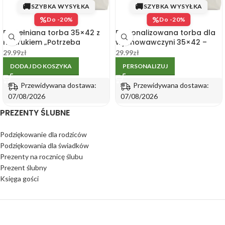
🚚
🚚
SZYBKA WYSYŁKA
SZYBKA WYSYŁKA
%
%
Do -20%
Do -20%
Bawełniana torba 35×42 z
Personalizowana torba dla
nadrukiem „Potrzeba
wychowawczyni 35×42 –
wielkiego serca” dla
dedykacja od klasy
29.99
zł
29.99
zł
nauczyciela
DODAJ DO KOSZYKA
PERSONALIZUJ
Przewidywana dostawa:
Przewidywana dostawa:
07/08/2026
07/08/2026
PREZENTY ŚLUBNE
Podziękowanie dla rodziców
Podziękowania dla świadków
Prezenty na rocznicę ślubu
Prezent ślubny
Księga gości