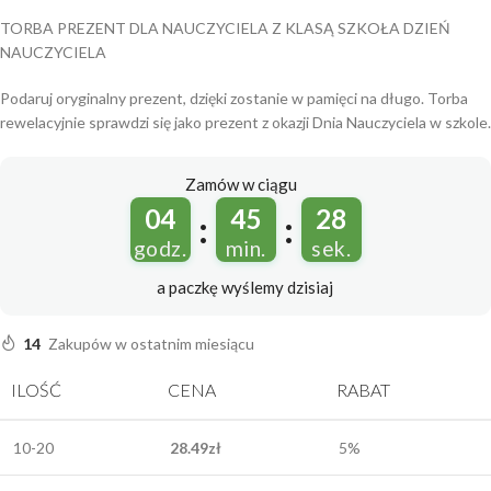
TORBA PREZENT DLA NAUCZYCIELA Z KLASĄ SZKOŁA DZIEŃ
NAUCZYCIELA
Podaruj oryginalny prezent, dzięki zostanie w pamięci na długo. Torba
rewelacyjnie sprawdzi się jako prezent z okazji Dnia Nauczyciela w szkole.
Zamów w ciągu
04
45
28
:
:
godz.
min.
sek.
a paczkę wyślemy
dzisiaj
14
Zakupów w ostatnim miesiącu
ILOŚĆ
CENA
RABAT
10-20
28.49
zł
5%