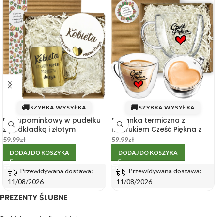
🚚
🚚
SZYBKA WYSYŁKA
SZYBKA WYSYŁKA
Box upominkowy w pudełku
Szklanka termiczna z
z podkładką i złotym
nadrukiem Cześć Piękna z
kubkiem na Dzień Kobiet
efektem serca
59.99
zł
59.99
zł
DODAJ DO KOSZYKA
DODAJ DO KOSZYKA
Przewidywana dostawa:
Przewidywana dostawa:
11/08/2026
11/08/2026
PREZENTY ŚLUBNE