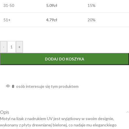
31-50
5.09
zł
15%
51+
4.79
zł
20%
-
+
DODAJ DO KOSZYKA
8
osób interesuje się tym produktem
Opis
Motyl na lizak z nadrukiem UV jest wyjątkowy w swoim designie,
wykonany z płyty drewnianej bielonej, co nadaje mu eleganckiego