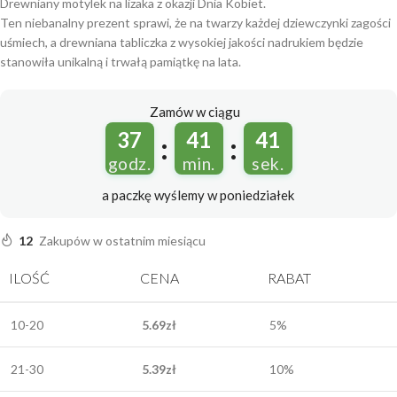
Drewniany motylek na lizaka z okazji Dnia Kobiet.
Ten niebanalny prezent sprawi, że na twarzy każdej dziewczynki zagości
uśmiech, a drewniana tabliczka z wysokiej jakości nadrukiem będzie
stanowiła unikalną i trwałą pamiątkę na lata.
Zamów w ciągu
37
41
40
:
:
godz.
min.
sek.
a paczkę wyślemy
w poniedziałek
12
Zakupów w ostatnim miesiącu
ILOŚĆ
CENA
RABAT
10-20
5.69
zł
5%
21-30
5.39
zł
10%