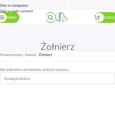
Skip to navigation
Skip to main content
MENU
0.00
ZŁ
Żołnierz
Kreatywnylas
/
Zawód
/
Żołnierz
Nie znaleziono produktów, których szukasz.