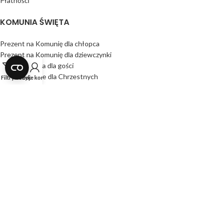
Płatności
KOMUNIA ŚWIĘTA
Prezent na Komunię dla chłopca
Prezent na Komunię dla dziewczynki
Podziękowania dla gości
Podziękowanie dla Chrzestnych
Filtry
Koszyk
Moje konto
Księgi gości
NASZA OFERTA
Produkty z szybką wysyłką
Produkty Obserwowane
Koszyk
Wszystkie Produkty
Dla Firm
INNE OKAZJE