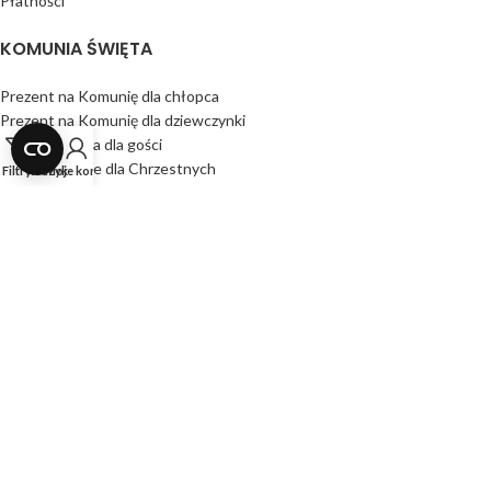
Płatności
KOMUNIA ŚWIĘTA
Prezent na Komunię dla chłopca
Prezent na Komunię dla dziewczynki
Podziękowania dla gości
Podziękowanie dla Chrzestnych
Filtry
Koszyk
Moje konto
Księgi gości
NASZA OFERTA
Produkty z szybką wysyłką
Produkty Obserwowane
Koszyk
Wszystkie Produkty
Dla Firm
INNE OKAZJE