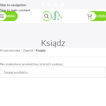
Skip to navigation
Skip to main content
MENU
0.00
ZŁ
Ksiądz
Kreatywnylas
/
Zawód
/
Ksiądz
Nie znaleziono produktów, których szukasz.