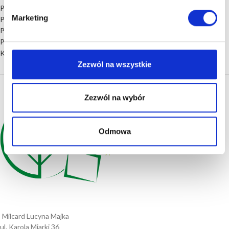
Podziękowanie dla rodziców
Marketing
Podziękowania dla świadków
Prezenty na rocznicę ślubu
Prezent ślubny
Księga gości
Zezwól na wszystkie
Zezwól na wybór
Odmowa
Milcard Lucyna Majka
ul. Karola Miarki 36