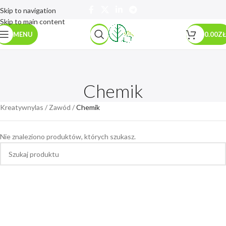
Skip to navigation
Skip to main content
MENU
0.00
ZŁ
Chemik
Kreatywnylas
/
Zawód
/
Chemik
Nie znaleziono produktów, których szukasz.