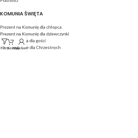
Płatności
KOMUNIA ŚWIĘTA
Prezent na Komunię dla chłopca
Prezent na Komunię dla dziewczynki
Podziękowania dla gości
Podziękowanie dla Chrzestnych
Filtry
Koszyk
Moje konto
Księgi gości
NASZA OFERTA
Produkty z szybką wysyłką
Produkty Obserwowane
Koszyk
Wszystkie Produkty
Dla Firm
INNE OKAZJE