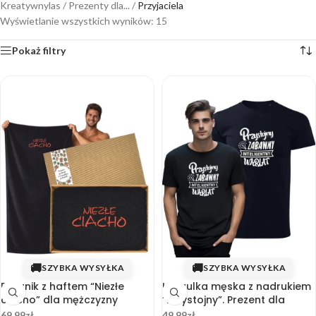
Kreatywnylas
/
Prezenty dla...
/
Przyjaciela
Wyświetlanie wszystkich wyników: 15
Pokaż filtry
🚚
🚚
SZYBKA WYSYŁKA
SZYBKA WYSYŁKA
Ręcznik z haftem “Niezłe
Koszulka męska z nadrukiem
ciacho” dla mężczyzny
“Przystojny”. Prezent dla
70×140 w pudełku
Chłopaka
69.99
zł
49.99
zł