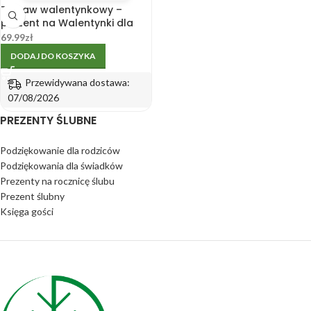
Zestaw walentynkowy –
prezent na Walentynki dla
niego i dla niej
69.99
zł
DODAJ DO KOSZYKA
Przewidywana dostawa:
07/08/2026
PREZENTY ŚLUBNE
Podziękowanie dla rodziców
Podziękowania dla świadków
Prezenty na rocznicę ślubu
Prezent ślubny
Księga gości