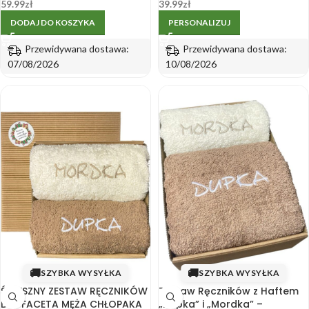
miłośnika piwa
upominek dla chłopaka na
59.99
zł
39.99
zł
każdą okazję
DODAJ DO KOSZYKA
PERSONALIZUJ
Przewidywana dostawa:
Przewidywana dostawa:
07/08/2026
10/08/2026
🚚
🚚
SZYBKA WYSYŁKA
SZYBKA WYSYŁKA
ŚMIESZNY ZESTAW RĘCZNIKÓW
Zestaw Ręczników z Haftem
DLA FACETA MĘŻA CHŁOPAKA
„Dupka” i „Mordka” –