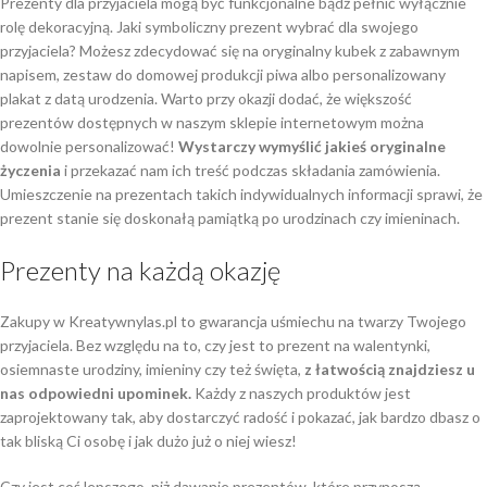
Prezenty dla przyjaciela mogą być funkcjonalne bądź pełnić wyłącznie
rolę dekoracyjną. Jaki symboliczny prezent wybrać dla swojego
przyjaciela? Możesz zdecydować się na oryginalny kubek z zabawnym
napisem, zestaw do domowej produkcji piwa albo personalizowany
plakat z datą urodzenia. Warto przy okazji dodać, że większość
prezentów dostępnych w naszym sklepie internetowym można
dowolnie personalizować!
Wystarczy wymyślić jakieś oryginalne
życzenia
i przekazać nam ich treść podczas składania zamówienia.
Umieszczenie na prezentach takich indywidualnych informacji sprawi, że
prezent stanie się doskonałą pamiątką po urodzinach czy imieninach.
Prezenty na każdą okazję
Zakupy w Kreatywnylas.pl to gwarancja uśmiechu na twarzy Twojego
przyjaciela. Bez względu na to, czy jest to prezent na walentynki,
osiemnaste urodziny, imieniny czy też święta,
z łatwością znajdziesz u
nas odpowiedni upominek.
Każdy z naszych produktów jest
zaprojektowany tak, aby dostarczyć radość i pokazać, jak bardzo dbasz o
tak bliską Ci osobę i jak dużo już o niej wiesz!
Czy jest coś lepszego, niż dawanie prezentów, które przynoszą