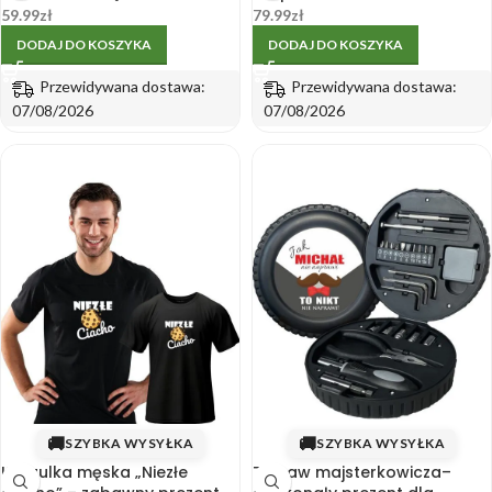
NIEGO BRATA PREZENT HAFT
śmieszny prezent dla
59.99
zł
79.99
zł
mężczyzny
DODAJ DO KOSZYKA
DODAJ DO KOSZYKA
Przewidywana dostawa:
Przewidywana dostawa:
07/08/2026
07/08/2026
🚚
🚚
SZYBKA WYSYŁKA
SZYBKA WYSYŁKA
Koszulka męska „Niezłe
Zestaw majsterkowicza–