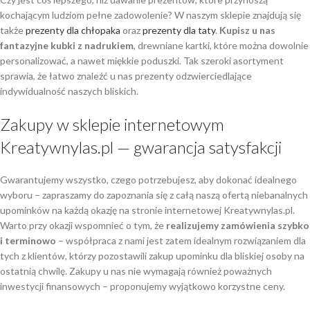
kochającym ludziom pełne zadowolenie? W naszym sklepie znajdują się
także
prezenty dla chłopaka
oraz
prezenty dla taty
.
Kupisz u nas
fantazyjne kubki z nadrukiem
, drewniane kartki, które można dowolnie
personalizować, a nawet miękkie poduszki. Tak szeroki asortyment
sprawia, że łatwo znaleźć u nas prezenty odzwierciedlające
indywidualność naszych bliskich.
Zakupy w sklepie internetowym
Kreatywnylas.pl — gwarancja satysfakcji
Gwarantujemy wszystko, czego potrzebujesz, aby dokonać idealnego
wyboru – zapraszamy do zapoznania się z całą naszą ofertą niebanalnych
upominków na każdą okazję na stronie internetowej Kreatywnylas.pl.
Warto przy okazji wspomnieć o tym, że
realizujemy zamówienia szybko
i terminowo
– współpraca z nami jest zatem idealnym rozwiązaniem dla
tych z klientów, którzy pozostawili zakup upominku dla bliskiej osoby na
ostatnią chwilę. Zakupy u nas nie wymagają również poważnych
inwestycji finansowych – proponujemy wyjątkowo korzystne ceny.