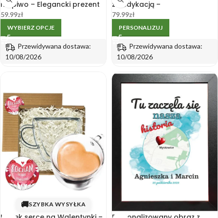
na piwo – Elegancki prezent
z Dedykacją –
na urodziny
Personalizowany Prezent
59.99
zł
79.99
zł
WYBIERZ OPCJE
PERSONALIZUJ
Przewidywana dostawa:
Przewidywana dostawa:
10/08/2026
10/08/2026
🚚
SZYBKA WYSYŁKA
Kubek serce na Walentynki –
Personalizowany obraz z