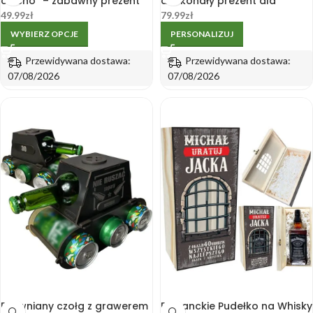
ciacho” – zabawny prezent
doskonały prezent dla
na Walentynki, urodziny dla
mężczyzny
49.99
zł
79.99
zł
mężczyzny
WYBIERZ OPCJE
PERSONALIZUJ
Przewidywana dostawa:
Przewidywana dostawa:
07/08/2026
07/08/2026
Drewniany czołg z grawerem
Eleganckie Pudełko na Whisky