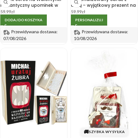
romantyczny upominek w
datą – wyjątkowy prezent na
eleganckim opakowaniu
Walentynki
59.99
zł
59.99
zł
DODAJ DO KOSZYKA
PERSONALIZUJ
Przewidywana dostawa:
Przewidywana dostawa:
07/08/2026
10/08/2026
🚚
SZYBKA WYSYŁKA