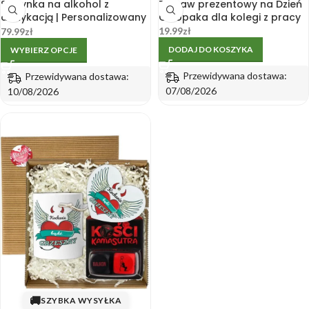
Skrzynka na alkohol z
Zestaw prezentowy na Dzień
dedykacją | Personalizowany
Chłopaka dla kolegi z pracy
prezent
19.99
zł
79.99
zł
DODAJ DO KOSZYKA
WYBIERZ OPCJE
Przewidywana dostawa:
Przewidywana dostawa:
07/08/2026
10/08/2026
🚚
SZYBKA WYSYŁKA