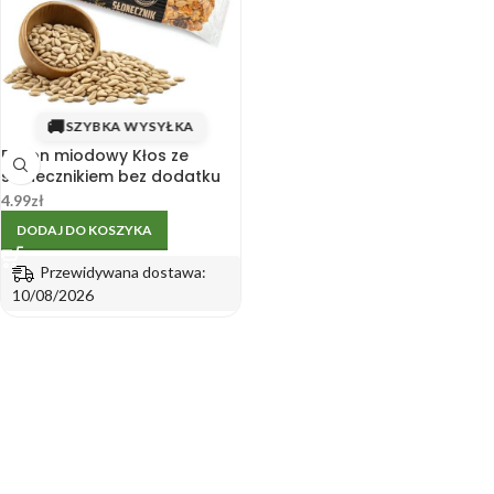
🚚
SZYBKA WYSYŁKA
Baton miodowy Kłos ze
słonecznikiem bez dodatku
cukru 45 g
4.99
zł
DODAJ DO KOSZYKA
Przewidywana dostawa:
10/08/2026