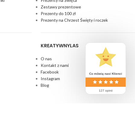
nki
Prezenty na Święta
Zestawy prezentowe
Prezenty do 100 zł
Prezenty na Chrzest Święty i roczek
KREATYWNYLAS
O nas
Kontakt z nami
Facebook
Co mówią nasi Klienci
Instagram
Blog
127 opinii