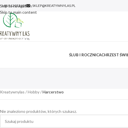
Skip to navigation
+48 512971689
SKLEP@KREATYWNYLAS.PL
Skip to main content
ŚLUB I ROCZNICA
CHRZEST ŚWIĘ
Kreatywnylas
/
Hobby
/
Harcerstwo
Nie znaleziono produktów, których szukasz.