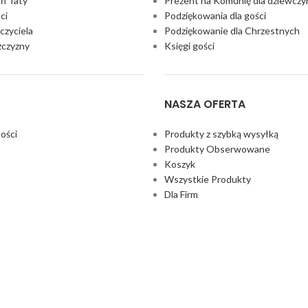
eń Taty
Prezent na Komunię dla dziewczy
ci
Podziękowania dla gości
czyciela
Podziękowanie dla Chrzestnych
żczyzny
Księgi gości
NASZA OFERTA
ości
Produkty z szybką wysyłką
Produkty Obserwowane
Koszyk
Wszystkie Produkty
Dla Firm