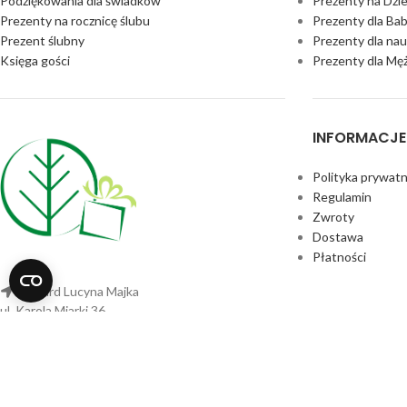
Podziękowania dla świadków
Prezenty na Dzi
Prezenty na rocznicę ślubu
Prezenty dla Bab
Prezent ślubny
Prezenty dla nau
Księga gości
Prezenty dla Mę
INFORMACJE
Polityka prywatn
Regulamin
Zwroty
Dostawa
Płatności
Milcard Lucyna Majka
ul. Karola Miarki 36
41-400 Mysłowice
Tel:
+48 512971689
sklep@kreatywnylas.pl
KREATYWNYLAS
2025 WSZELKIE PRAWA ZASTRZEŻONE