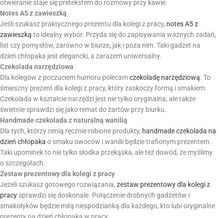
otwieranie staje się pretekstem do rozmowy przy kawie.
Notes A5 z zawieszką
Jeśli szukasz praktycznego prezentu dla kolegi z pracy,
notes A5 z
zawieszką
to idealny wybór. Przyda się do zapisywania ważnych zadań,
list czy pomysłów, zarówno w biurze, jak i poza nim. Taki gadżet na
dzień chłopaka jest elegancki, a zarazem uniwersalny.
Czekolada narzędziowa
Dla kolegów z poczuciem humoru polecam
czekoladę narzędziową
. To
śmieszny prezent dla kolegi z pracy, który zaskoczy formą i smakiem.
Czekolada w kształcie narzędzi jest nie tylko oryginalna, ale także
świetnie sprawdzi się jako temat do żartów przy biurku.
Handmade czekolada z naturalną wanilią
Dla tych, którzy cenią ręcznie robione produkty,
handmade czekolada na
dzień chłopaka
o smaku owoców i wanilii będzie trafionym prezentem.
Taki upominek to nie tylko słodka przekąska, ale też dowód, że myślimy
o szczegółach.
Zestaw prezentowy dla kolegi z pracy
Jeżeli szukasz gotowego rozwiązania,
zestaw prezentowy dla kolegi z
pracy
sprawdzi się doskonale. Połączenie drobnych gadżetów i
smakołyków będzie miłą niespodzianką dla każdego, kto lubi oryginalne
prezenty na dzień chłopaka w pracy.