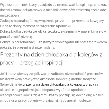
Wybierz upominek, który pasuje do zainteresowań kolegi – np. smakosz
doceni zestaw delikatesowy, a miłośnik dowcipów śmieszną czekoladę
narzędziową.
Zadbaj o naturalną formę wręczenia prezentu – przerwa na kawę czy
lunch to dobry moment na wręczenie upominku.
Dołącz krótką dedykację lub karteczkę z życzeniami – nawet kilka słów
potrafi zrobić różnicę.
Pomyśl o personalizacji – zestawy z drobiazgami lub notes z grawerem
pokażą, że prezent jest przemyślany.
Prezenty na dzień chłopaka dla kolegów z
pracy – przegląd inspiracji
Jeśli masz większy zespół, warto zadbać o różnorodność prezentów –
niektórzy wolą praktyczne akcesoria, inni cenią drobne słodycze.
Sprawdź, jakie
prezenty na dzień chłopaka dla kolegów z pracy
są
aktualnie najpopularniejsze i dopasuj wybór do upodobań
współpracowników. Dzięki temu każdy poczuje się doceniony, a dzień
chłopaka w pracy upłynie w przyjaznej, radosnej atmosferze.