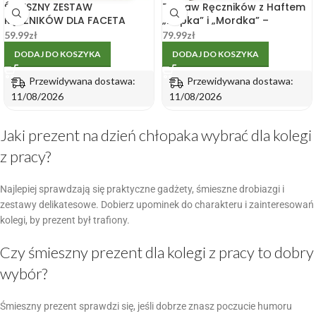
ŚMIESZNY ZESTAW
Zestaw Ręczników z Haftem
RĘCZNIKÓW DLA FACETA
„Dupka” i „Mordka” –
MĘŻA CHŁOPAKA NIEGO
śmieszny prezent dla
59.99
zł
79.99
zł
BRATA PREZENT HAFT
mężczyzny
DODAJ DO KOSZYKA
DODAJ DO KOSZYKA
Przewidywana dostawa:
Przewidywana dostawa:
11/08/2026
11/08/2026
Jaki prezent na dzień chłopaka wybrać dla kolegi
z pracy?
Najlepiej sprawdzają się praktyczne gadżety, śmieszne drobiazgi i
zestawy delikatesowe. Dobierz upominek do charakteru i zainteresowań
kolegi, by prezent był trafiony.
Czy śmieszny prezent dla kolegi z pracy to dobry
wybór?
Śmieszny prezent sprawdzi się, jeśli dobrze znasz poczucie humoru